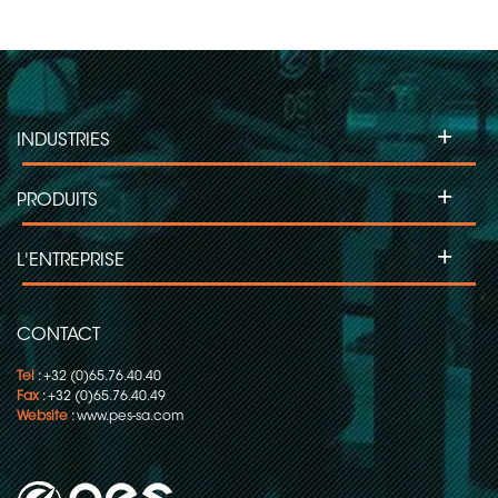
+
INDUSTRIES
+
PRODUITS
+
L'ENTREPRISE
CONTACT
Tel
: +32 (0)65.76.40.40
Fax
: +32 (0)65.76.40.49
Website
:
www.pes-sa.com