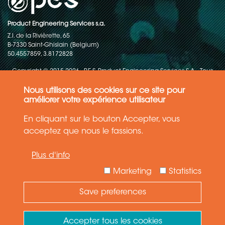
Product Engineering Services s.a.
Z.I. de la Rivièrette, 65
B-7330 Saint-Ghislain (Belgium)
50.4557859, 3.8172828
Copyright © 2015-2026 - P.E.S. Product Engineering Services S.A. - Tous
droits réservés
Nous utilisons des cookies sur ce site pour
Politique de protection des données
améliorer votre expérience utilisateur
En cliquant sur le bouton Accepter, vous
Conditions générales de ventes
acceptez que nous le fassions.
Les informations contenues dans ce site web reflètent l'état le plus
Plus d'info
récent de la technique. Les détails et les spécifications sont
susceptibles d'être modifiés.
Marketing
Statistics
Save preferences
Need Help ?
Ask your question
Accepter tous les cookies