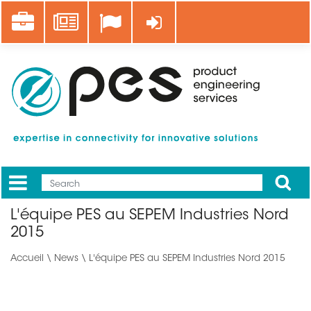
Aller
Career
News
Se connecter
au
contenu
principal
Apply
Mobile
Main
L'équipe PES au SEPEM Industries Nord
menu
2015
Accueil
\
News
\ L'équipe PES au SEPEM Industries Nord 2015