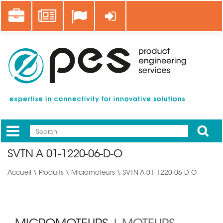
Aller
Career
News
Se connecter
au
contenu
principal
Apply
Mobile
Main
SVTN A 01-1220-06-D-O
menu
Accueil
\
Produits
\
Micromoteurs
\ SVTN A 01-1220-06-D-O