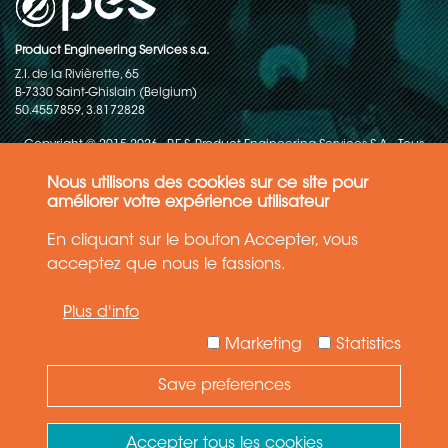
Product Engineering Services s.a.
Z.I. de la Rivièrette, 65
B-7330 Saint-Ghislain (Belgium)
50.4557859, 3.8172828
Copyright © 2015-2026 - P.E.S. Product Engineering Services S.A. - Tous
droits réservés
Nous utilisons des cookies sur ce site pour
Politique de protection des données
améliorer votre expérience utilisateur
En cliquant sur le bouton Accepter, vous
Conditions générales de ventes
acceptez que nous le fassions.
Les informations contenues dans ce site web reflètent l'état le plus
Plus d'info
récent de la technique. Les détails et les spécifications sont
susceptibles d'être modifiés.
Marketing
Statistics
Save preferences
Need Help ?
Ask your question
Accepter tous les cookies