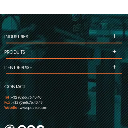
+
INDUSTRIES
+
PRODUITS
+
L'ENTREPRISE
CONTACT
Tel
: +32 (0)65.76.40.40
Fax
: +32 (0)65.76.40.49
Website
:
www.pes-sa.com