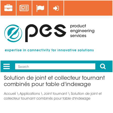
Aller
Career
News
Se connecter
au
contenu
principal
Apply
Mobile
Main
Solution de joint et collecteur tournant
menu
combinés pour table d'indexage
Accueil
\
Applications
\ Joint tournant \ Solution de joint et
collecteur tournant combinés pour table d'indexage