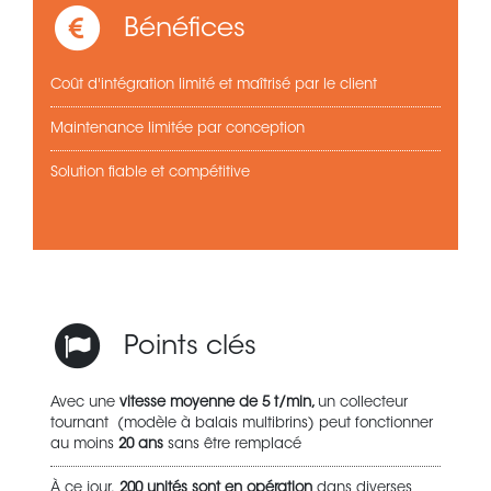
Bénéfices
Coût d'intégration limité et maîtrisé par le client
Maintenance limitée par conception
Solution fiable et compétitive
Points clés
Avec une
vitesse moyenne de 5 t/min,
un collecteur
tournant (modèle à balais multibrins) peut fonctionner
au moins
20 ans
sans être remplacé
À ce jour,
200 unités sont en opération
dans diverses