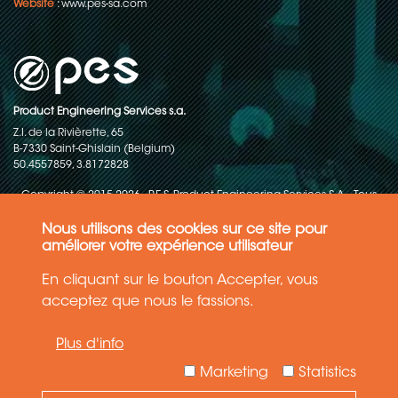
Website
:
www.pes-sa.com
Product Engineering Services s.a.
Z.I. de la Rivièrette, 65
B-7330 Saint-Ghislain (Belgium)
50.4557859, 3.8172828
Copyright © 2015-2026 - P.E.S. Product Engineering Services S.A. - Tous
droits réservés
Nous utilisons des cookies sur ce site pour
Politique de protection des données
améliorer votre expérience utilisateur
En cliquant sur le bouton Accepter, vous
Conditions générales de ventes
acceptez que nous le fassions.
Les informations contenues dans ce site web reflètent l'état le plus
Plus d'info
récent de la technique. Les détails et les spécifications sont
susceptibles d'être modifiés.
Marketing
Statistics