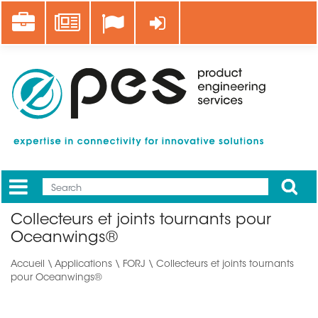
Aller
Career
News
Se connecter
au
contenu
principal
Apply
Mobile
Main
Collecteurs et joints tournants pour
menu
Oceanwings®
Accueil
\
Applications
\ FORJ \ Collecteurs et joints tournants
pour Oceanwings®