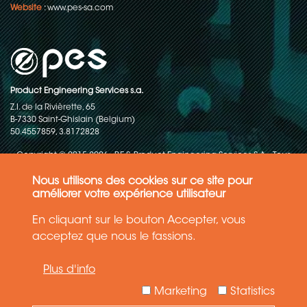
Website
:
www.pes-sa.com
Product Engineering Services s.a.
Z.I. de la Rivièrette, 65
B-7330 Saint-Ghislain (Belgium)
50.4557859, 3.8172828
Copyright © 2015-2026 - P.E.S. Product Engineering Services S.A. - Tous
droits réservés
Nous utilisons des cookies sur ce site pour
Politique de protection des données
améliorer votre expérience utilisateur
En cliquant sur le bouton Accepter, vous
Conditions générales de ventes
acceptez que nous le fassions.
Les informations contenues dans ce site web reflètent l'état le plus
Plus d'info
récent de la technique. Les détails et les spécifications sont
susceptibles d'être modifiés.
Marketing
Statistics