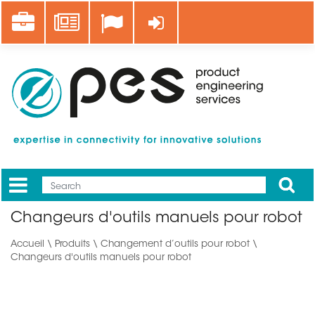
Aller
Career
News
Se connecter
au
contenu
principal
Apply
Mobile
Main
Changeurs d'outils manuels pour robot
menu
Accueil
\
Produits
\
Changement d’outils pour robot
\
Changeurs d'outils manuels pour robot