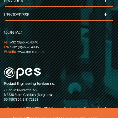
+
PRODUITS
+
L'ENTREPRISE
CONTACT
Tel
: +32 (0)65.76.40.40
Fax
: +32 (0)65.76.40.49
Website
:
www.pes-sa.com
Product Engineering Services s.a.
Z.I. de la Rivièrette, 65
B-7330 Saint-Ghislain (Belgium)
50.4557859, 3.8172828
Copyright © 2015-2026 - P.E.S. Product Engineering Services S.A. - Tous
droits réservés