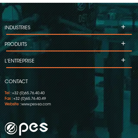
+
INDUSTRIES
+
PRODUITS
+
L'ENTREPRISE
CONTACT
Tel
: +32 (0)65.76.40.40
Fax
: +32 (0)65.76.40.49
Website
:
www.pes-sa.com