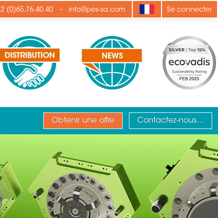
-
2 (0)65.76.40.40
info@pes-sa.com
Se connecter
Obtenir une offre
Contactez-nous...