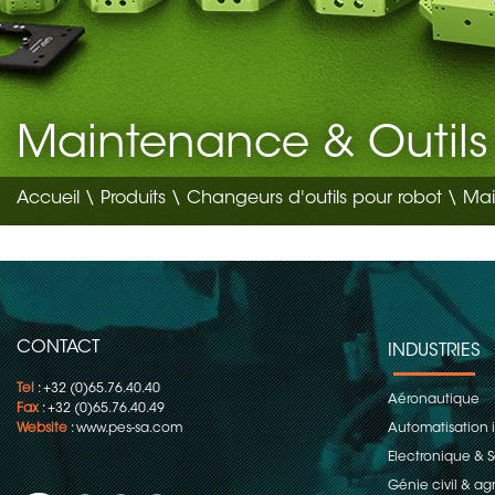
Maintenance & Outils
Accueil
\
Produits
\
Changeurs d'outils pour robot
\ Mai
CONTACT
INDUSTRIES
Tel
: +32 (0)65.76.40.40
Aéronautique
Fax
: +32 (0)65.76.40.49
Website
:
www.pes-sa.com
Automatisation i
Electronique &
Génie civil & ag