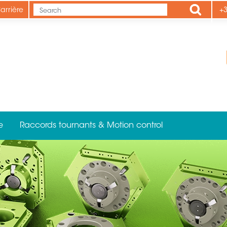
Apply
arrière
+3
e
Raccords tournants & Motion control