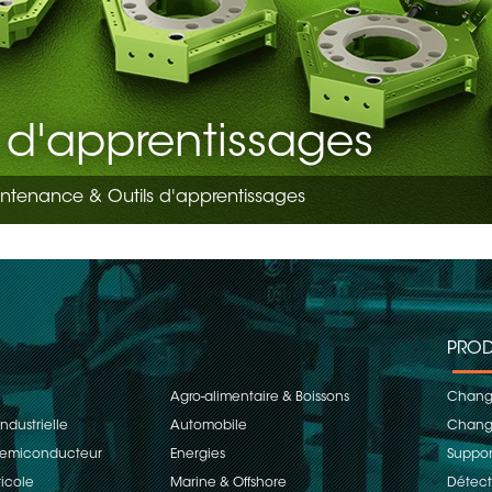
 d'apprentissages
ntenance & Outils d'apprentissages
PROD
Agro-alimentaire & Boissons
Change
ndustrielle
Automobile
Change
 Semiconducteur
Energies
Suppor
ricole
Marine & Offshore
Détect