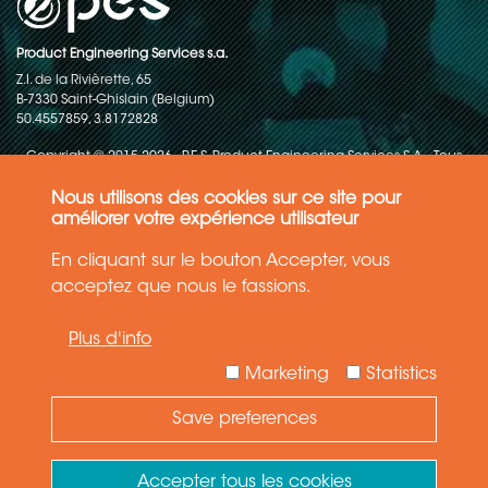
Product Engineering Services s.a.
Z.I. de la Rivièrette, 65
B-7330 Saint-Ghislain (Belgium)
50.4557859, 3.8172828
Copyright © 2015-2026 - P.E.S. Product Engineering Services S.A. - Tous
droits réservés
Nous utilisons des cookies sur ce site pour
Politique de protection des données
améliorer votre expérience utilisateur
En cliquant sur le bouton Accepter, vous
Conditions générales de ventes
acceptez que nous le fassions.
Les informations contenues dans ce site web reflètent l'état le plus
Plus d'info
récent de la technique. Les détails et les spécifications sont
susceptibles d'être modifiés.
Marketing
Statistics
Save preferences
Need Help ?
Ask your question
Accepter tous les cookies