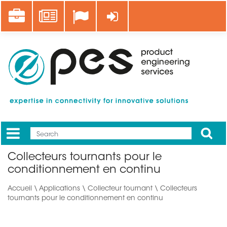
Aller
Career
News
Se connecter
au
contenu
principal
Apply
Mobile
Main
Collecteurs tournants pour le
menu
conditionnement en continu
Accueil
\
Applications
\ Collecteur tournant \ Collecteurs
tournants pour le conditionnement en continu