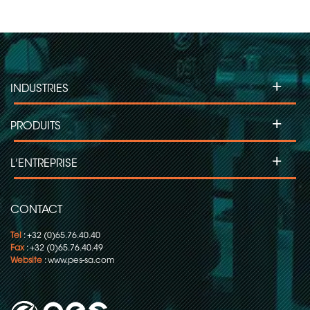
+
INDUSTRIES
+
PRODUITS
+
L'ENTREPRISE
CONTACT
Tel
: +32 (0)65.76.40.40
Fax
: +32 (0)65.76.40.49
Website
:
www.pes-sa.com