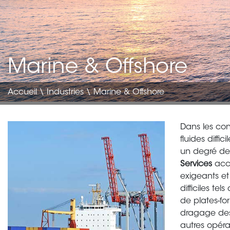
Marine & Offshore
Accueil
\
Industries
\ Marine & Offshore
Image
Body
Dans les con
translate
fluides diffic
un degré de
Services
acco
exigeants et
difficiles te
de plates-fo
dragage des
autres opéra