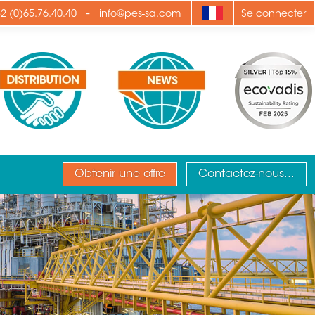
-
2 (0)65.76.40.40
info@pes-sa.com
Se connecter
Obtenir une offre
Contactez-nous...