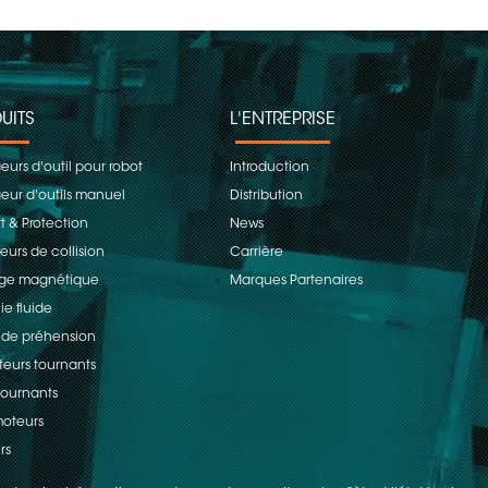
UITS
L'ENTREPRISE
urs d'outil pour robot
Introduction
ur d'outils manuel
Distribution
t & Protection
News
eurs de collision
Carrière
age magnétique
Marques Partenaires
ie fluide
 de préhension
teurs tournants
 tournants
oteurs
rs