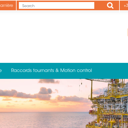
Apply
arrière
+3
e
Raccords tournants & Motion control