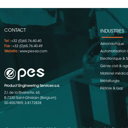
CONTACT
INDUSTRIES
Tel
: +32 (0)65.76.40.40
Aéronautique
Fax
: +32 (0)65.76.40.49
Website
:
www.pes-sa.com
Automatisation i
Electronique &
Génie civil & ag
Matériel médica
Métallurgie
Product Engineering Services s.a.
Pétrole & Gaz
Z.I. de la Rivièrette, 65
B-7330 Saint-Ghislain (Belgium)
50.4557859, 3.8172828