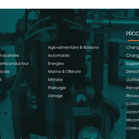
PROD
Agro-alimentaire & Boissons
Change
ndustrielle
Automobile
Change
 Semiconducteur
Energies
Suppor
ricole
Marine & Offshore
Détect
l
Militaire
Outill
Plasturgie
Panopl
Usinage
Pinces
Collec
Joints
Microm
Codeu