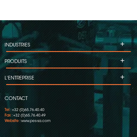
+
INDUSTRIES
+
PRODUITS
+
L'ENTREPRISE
CONTACT
Tel
: +32 (0)65.76.40.40
Fax
: +32 (0)65.76.40.49
Website
:
www.pes-sa.com