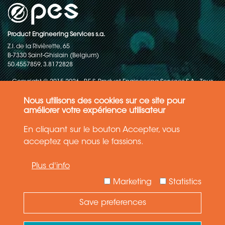
Product Engineering Services s.a.
Z.I. de la Rivièrette, 65
B-7330 Saint-Ghislain (Belgium)
50.4557859, 3.8172828
Copyright © 2015-2026 - P.E.S. Product Engineering Services S.A. - Tous
droits réservés
Nous utilisons des cookies sur ce site pour
Politique de protection des données
améliorer votre expérience utilisateur
En cliquant sur le bouton Accepter, vous
Conditions générales de ventes
acceptez que nous le fassions.
Les informations contenues dans ce site web reflètent l'état le plus
Plus d'info
récent de la technique. Les détails et les spécifications sont
susceptibles d'être modifiés.
Marketing
Statistics
Save preferences
Need Help ?
Ask your question