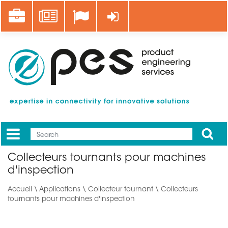
Aller
Career
News
Se connecter
au
contenu
principal
Apply
Mobile
Main
Collecteurs tournants pour machines
menu
d'inspection
Accueil
\
Applications
\ Collecteur tournant \ Collecteurs
tournants pour machines d'inspection