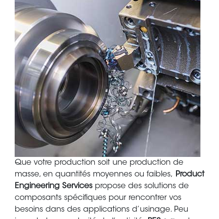
Body
Que votre production soit une production de
masse, en quantités moyennes ou faibles,
Product
Engineering Services
propose des solutions de
composants spécifiques pour rencontrer vos
besoins dans des applications d’usinage. Peu