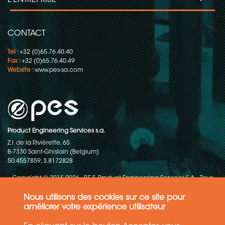
L'ENTREPRISE
CONTACT
Tel
: +32 (0)65.76.40.40
Fax
: +32 (0)65.76.40.49
Website
:
www.pes-sa.com
Product Engineering Services s.a.
Z.I. de la Rivièrette, 65
B-7330 Saint-Ghislain (Belgium)
50.4557859, 3.8172828
Copyright © 2015-2026 - P.E.S. Product Engineering Services S.A. - Tous
droits réservés
Nous utilisons des cookies sur ce site pour
Politique de protection des données
améliorer votre expérience utilisateur