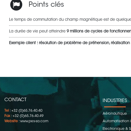
Points clés
Le temps de commutation du champ magnétique est de quelques
La durée de vie peut atteindre
9 millions de cycles de fonctionn
Exemple client : résolution de problème de préhension, réalisation 
CONTACT
INDUSTRIES
Tel
: +32 (0)65.76.40.40
Aéronautique
Fax
: +32 (0)65.76.40.49
Website
:
www.pes-sa.com
Automatisation i
Electronique &