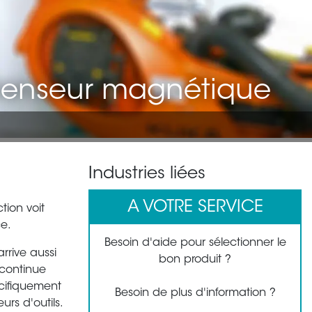
éhenseur magnétique
Industries liées
A VOTRE SERVICE
tion voit
e.
Besoin d'aide pour sélectionner le
rrive aussi
bon produit ?
 continue
écifiquement
Besoin de plus d'information ?
rs d'outils.