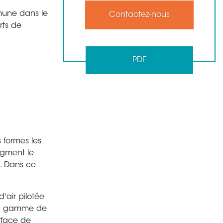
mune dans le
Contactez-nous
rts de
PDF
s formes les
ugment le
n. Dans ce
'air pilotée
 la gamme de
rface de