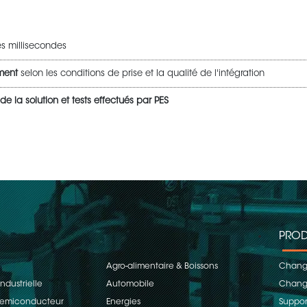
 millisecondes
ement
selon les conditions de prise et la qualité de l'intégration
de la solution et tests effectués par PES
PROD
Agro-alimentaire & Boissons
Change
ndustrielle
Automobile
Change
 Semiconducteur
Energies
Suppor