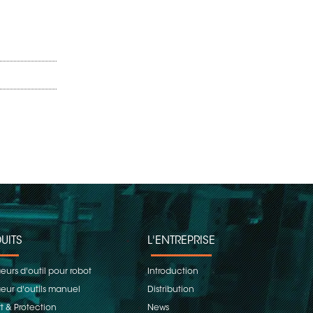
UITS
L'ENTREPRISE
urs d'outil pour robot
Introduction
ur d'outils manuel
Distribution
t & Protection
News