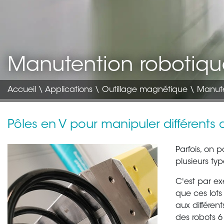
Manutention robotiqu
Accueil
\
Applications
\ Outillage magnétique \ Manute
Pôles en V pour manipuler différents
Parfois, on p
plusieurs t
C'est par ex
que ces lots
aux différen
des robots 6