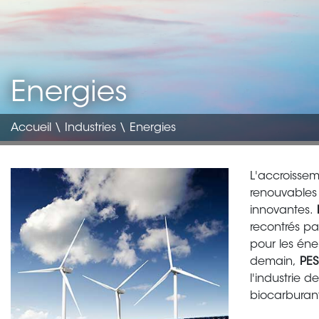
Energies
Accueil
\
Industries
\ Energies
Image
Body
L'accroissem
translate
renouvables 
innovantes.
recontrés p
pour les éne
demain,
PES
l'industrie d
biocarburant