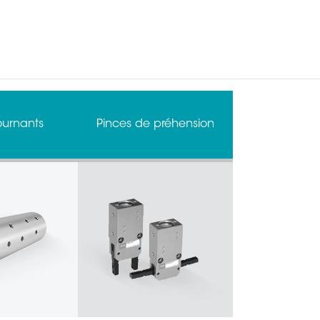
ournants
Pinces de préhension