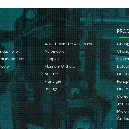
PROD
Agro-alimentaire & Boissons
Change
ndustrielle
Automobile
Change
 Semiconducteur
Energies
Suppor
ricole
Marine & Offshore
Détect
l
Militaire
Outill
Plasturgie
Panopl
Usinage
Pinces
Collec
Joints
Microm
Codeu