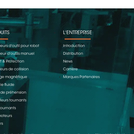
UITS
L'ENTREPRISE
urs d'outil pour robot
Introduction
ur d'outils manuel
Distribution
t & Protection
News
eurs de collision
Carrière
age magnétique
Marques Partenaires
ie fluide
 de préhension
teurs tournants
 tournants
oteurs
rs