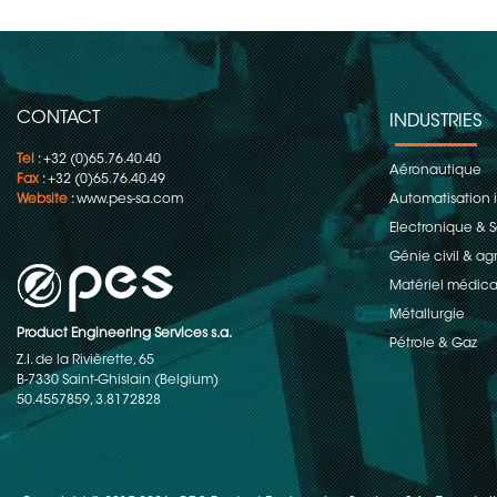
CONTACT
INDUSTRIES
Tel
: +32 (0)65.76.40.40
Aéronautique
Fax
: +32 (0)65.76.40.49
Website
:
www.pes-sa.com
Automatisation i
Electronique &
Génie civil & ag
Matériel médica
Métallurgie
Product Engineering Services s.a.
Pétrole & Gaz
Z.I. de la Rivièrette, 65
B-7330 Saint-Ghislain (Belgium)
50.4557859, 3.8172828