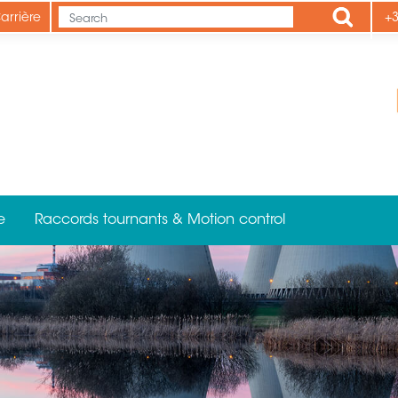
Apply
arrière
+3
e
Raccords tournants & Motion control