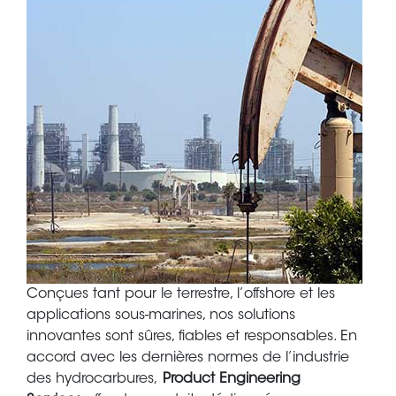
Body
Conçues tant pour le terrestre, l’offshore et les
applications sous-marines, nos solutions
innovantes sont sûres, fiables et responsables. En
accord avec les dernières normes de l’industrie
des hydrocarbures,
Product Engineering