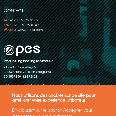
CONTACT
Tel
: +32 (0)65.76.40.40
Fax
: +32 (0)65.76.40.49
Website
:
www.pes-sa.com
Product Engineering Services s.a.
Z.I. de la Rivièrette, 65
B-7330 Saint-Ghislain (Belgium)
50.4557859, 3.8172828
Copyright © 2015-2026 - P.E.S. Product Engineering Services S.A. - Tous
droits réservés
Nous utilisons des cookies sur ce site pour
Politique de protection des données
améliorer votre expérience utilisateur
En cliquant sur le bouton Accepter, vous
Conditions générales de ventes