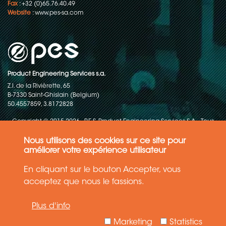
Fax
: +32 (0)65.76.40.49
Website
:
www.pes-sa.com
Product Engineering Services s.a.
Z.I. de la Rivièrette, 65
B-7330 Saint-Ghislain (Belgium)
50.4557859, 3.8172828
Copyright © 2015-2026 - P.E.S. Product Engineering Services S.A. - Tous
droits réservés
Nous utilisons des cookies sur ce site pour
Politique de protection des données
améliorer votre expérience utilisateur
En cliquant sur le bouton Accepter, vous
Conditions générales de ventes
acceptez que nous le fassions.
Les informations contenues dans ce site web reflètent l'état le plus
Plus d'info
récent de la technique. Les détails et les spécifications sont
susceptibles d'être modifiés.
Marketing
Statistics