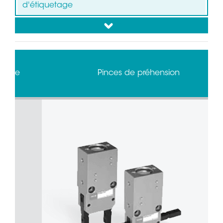
d'étiquetage
down
Collecteurs tournants pour projecteurs
asservis
Collecteurs tournants pour le
conditionnement en continu
Pinces de préhension
Décaissage de composants d'alternateurs