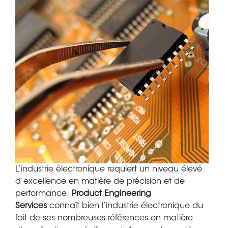
Body
L’industrie électronique requiert un niveau élevé
d’excellence en matière de précision et de
performance.
Product Engineering
Services
connaît bien l’industrie électronique du
fait de ses nombreuses références en matière