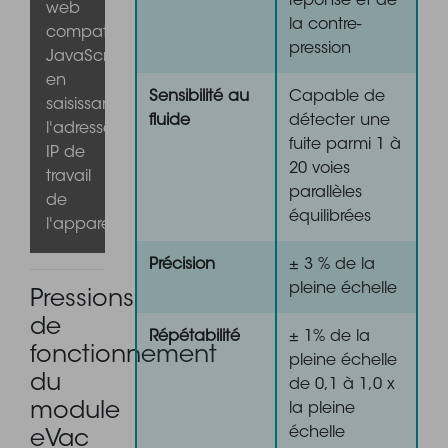
réponse et de
web
la contre-
compatibles
pression
JavaScript™,
en
Sensibilité au
Capable de
saisissant
fluide
détecter une
l'adresse
fuite parmi 1 à
IP de
20 voies
travail
parallèles
de
équilibrées
l'appareil.
Précision
± 3 % de la
pleine échelle
Pressions
de
Répétabilité
± 1% de la
fonctionnement
pleine échelle
du
de 0,1 à 1,0 x
module
la pleine
échelle
eVac