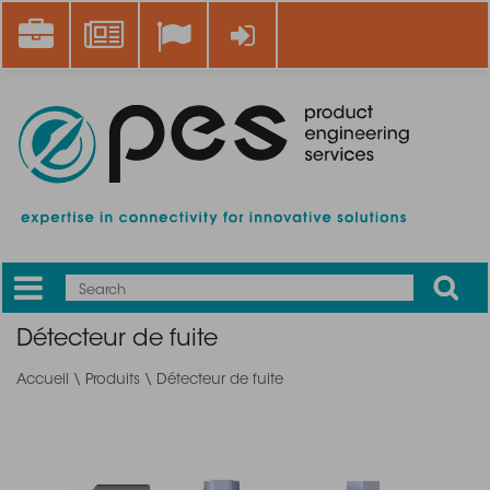
Aller
Career
News
Se connecter
au
contenu
principal
Apply
Mobile
Main
Détecteur de fuite
menu
Accueil
\
Produits
\ Détecteur de fuite