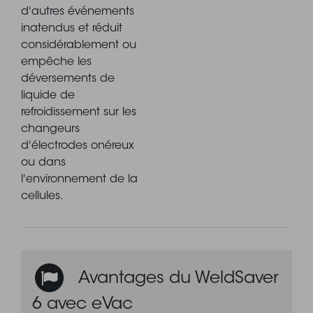
d'autres événements
inatendus et réduit
considérablement ou
empêche les
déversements de
liquide de
refroidissement sur les
changeurs
d'électrodes onéreux
ou dans
l'environnement de la
×
Besoin d'aide ?
cellules.
Laissez vos coordonnées à l'aide de ce formulaire
rapide pour nous contacter
Votre téléphone
Avantages du WeldSaver
6 avec eVac