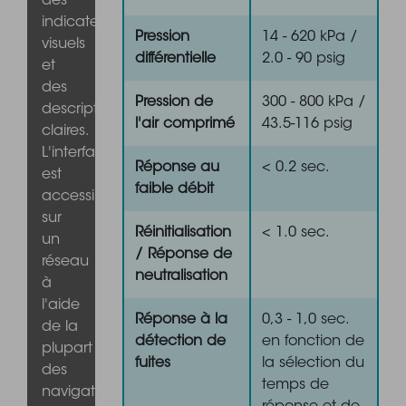
des
indicateurs
Pression
14 - 620 kPa /
visuels
différentielle
2.0 - 90 psig
et
des
Pression de
300 - 800 kPa /
descriptions
l'air comprimé
43.5-116 psig
claires.
L'interface
Réponse au
< 0.2 sec.
est
faible débit
accessible
sur
Réinitialisation
< 1.0 sec.
un
/ Réponse de
réseau
neutralisation
à
l'aide
Réponse à la
0,3 - 1,0 sec.
de la
détection de
en fonction de
plupart
fuites
la sélection du
des
temps de
navigateurs