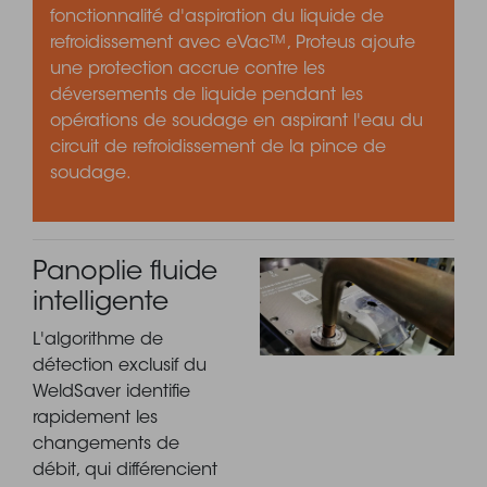
fonctionnalité d'aspiration du liquide de
refroidissement avec eVac™, Proteus ajoute
une protection accrue contre les
déversements de liquide pendant les
opérations de soudage en aspirant l'eau du
circuit de refroidissement de la pince de
soudage.
Panoplie fluide
intelligente
L'algorithme de
détection exclusif du
WeldSaver identifie
rapidement les
changements de
débit, qui différencient