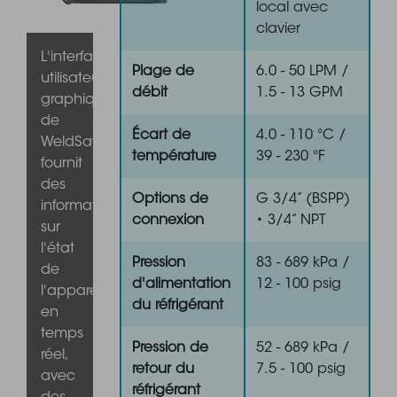
local avec
clavier
L'interface
Plage de
6.0 - 50 LPM /
utilisateur
débit
1.5 - 13 GPM
graphique
de
Écart de
4.0 - 110 °C /
WeldSaver
température
39 - 230 °F
fournit
des
Options de
G 3/4” (BSPP)
informations
connexion
• 3/4” NPT
sur
l'état
Pression
83 - 689 kPa /
de
d'alimentation
12 - 100 psig
l'appareil
du réfrigérant
en
temps
Pression de
52 - 689 kPa /
réel,
retour du
7.5 - 100 psig
avec
réfrigérant