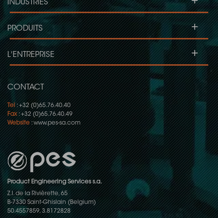
+
INDUSTRIES
+
PRODUITS
+
L'ENTREPRISE
CONTACT
Tel
: +32 (0)65.76.40.40
Fax
: +32 (0)65.76.40.49
Website
:
www.pes-sa.com
Product Engineering Services s.a.
Z.I. de la Rivièrette, 65
B-7330 Saint-Ghislain (Belgium)
50.4557859, 3.8172828