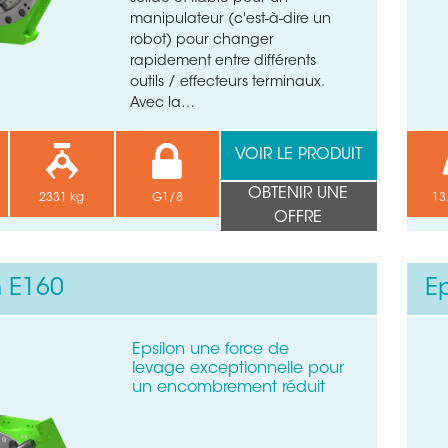
manipulateur (c'est-à-dire un
robot) pour changer
rapidement entre différents
outils / effecteurs terminaux.
Avec la…
VOIR LE PRODUIT
OBTENIR UNE
2331 kg
G1/8
13
OFFRE
n E160
E
Epsilon une force de
levage exceptionnelle pour
un encombrement réduit