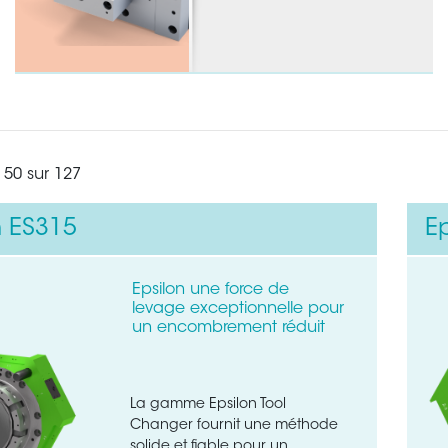
 50 sur 127
n ES315
Ep
Epsilon une force de
levage exceptionnelle pour
un encombrement réduit
de de ce formulaire rapide pour nous contacter
La gamme Epsilon Tool
Changer fournit une méthode
solide et fiable pour un