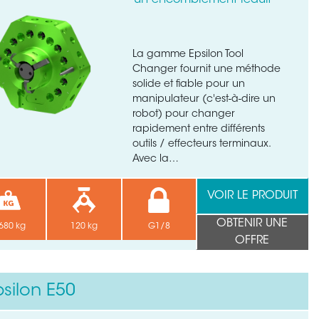
un encombrement réduit
La gamme Epsilon Tool
Changer fournit une méthode
solide et fiable pour un
manipulateur (c'est-à-dire un
robot) pour changer
rapidement entre différents
outils / effecteurs terminaux.
Avec la…
VOIR LE PRODUIT
OBTENIR UNE
680 kg
120 kg
G1/8
OFFRE
psilon E50