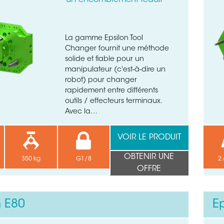
un encombrement réduit
La gamme Epsilon Tool
Changer fournit une méthode
solide et fiable pour un
manipulateur (c'est-à-dire un
robot) pour changer
rapidement entre différents
outils / effecteurs terminaux.
Avec la…
VOIR LE PRODUIT
OBTENIR UNE
350 kg
G1/8
2.
OFFRE
n E80
E