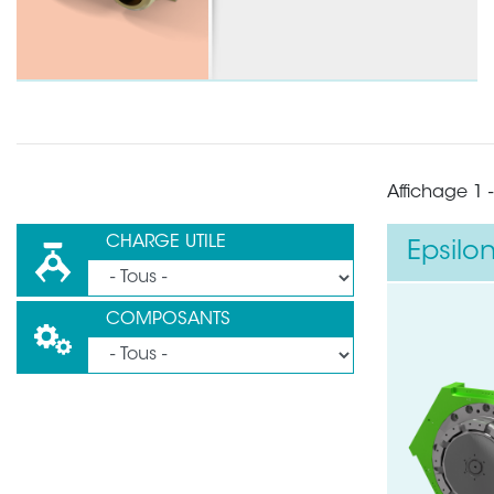
Affichage 1 -
CHARGE UTILE
Epsilo
COMPOSANTS
Besoin d'aide ?
Laissez vos coordonnées à l'ai
Votre téléphone