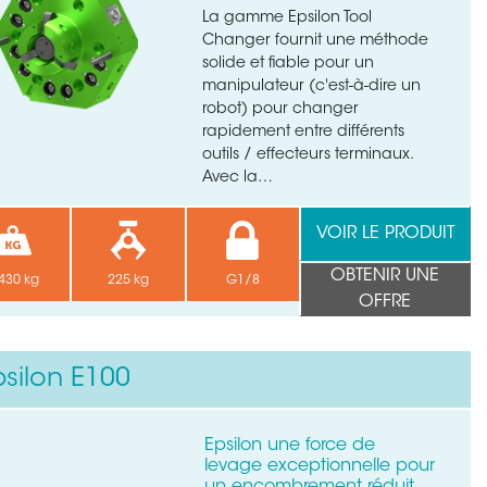
La gamme Epsilon Tool
Changer fournit une méthode
solide et fiable pour un
manipulateur (c'est-à-dire un
robot) pour changer
rapidement entre différents
outils / effecteurs terminaux.
Avec la…
VOIR LE PRODUIT
OBTENIR UNE
430 kg
225 kg
G1/8
OFFRE
psilon E100
Epsilon une force de
levage exceptionnelle pour