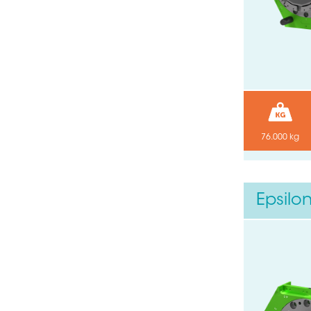
Votre email
Soumettre
76.000 kg
Epsilo