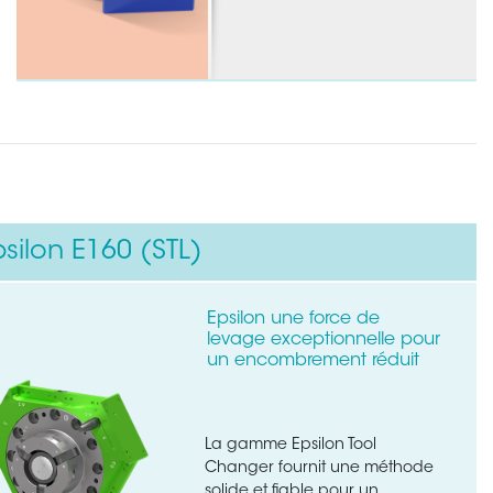
silon E160 (STL)
Epsilon une force de
×
levage exceptionnelle pour
un encombrement réduit
La gamme Epsilon Tool
Changer fournit une méthode
solide et fiable pour un