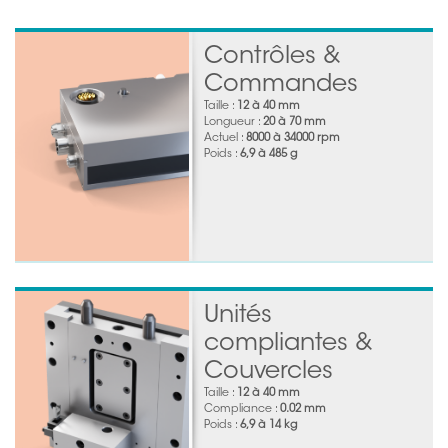
Contrôles &
Commandes
Taille :
12 à 40 mm
Longueur :
20 à 70 mm
Actuel :
8000 à 34000 rpm
Poids :
6,9 à 485 g
Unités
compliantes &
Couvercles
Taille :
12 à 40 mm
Compliance :
0.02 mm
Poids :
6,9 à 14 kg