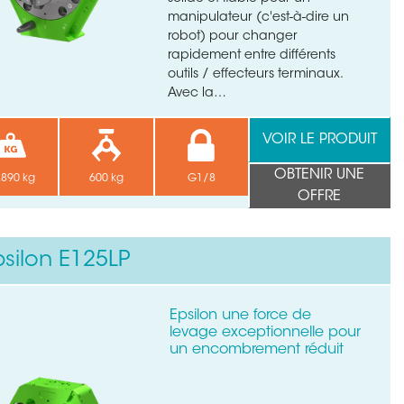
manipulateur (c'est-à-dire un
robot) pour changer
rapidement entre différents
outils / effecteurs terminaux.
Avec la…
VOIR LE PRODUIT
OBTENIR UNE
.890 kg
600 kg
G1/8
OFFRE
psilon E125LP
Epsilon une force de
levage exceptionnelle pour
un encombrement réduit