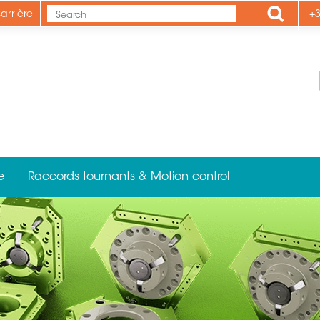
Apply
arrière
+3
e
Raccords tournants & Motion control