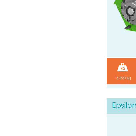
13.890 kg
Epsilo