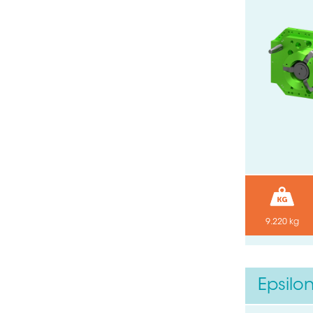
9.220 kg
Epsilo