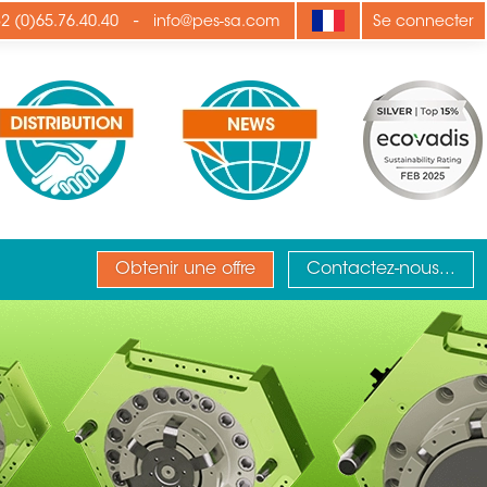
-
2 (0)65.76.40.40
info@pes-sa.com
Se connecter
Obtenir une offre
Contactez-nous...