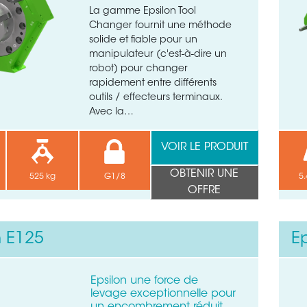
La gamme Epsilon Tool
Changer fournit une méthode
solide et fiable pour un
manipulateur (c'est-à-dire un
robot) pour changer
rapidement entre différents
outils / effecteurs terminaux.
Avec la…
VOIR LE PRODUIT
OBTENIR UNE
525 kg
G1/8
5.
OFFRE
n E125
E
Epsilon une force de
levage exceptionnelle pour