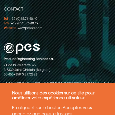
CONTACT
Tel
: +32 (0)65.76.40.40
Fax
: +32 (0)65.76.40.49
Website
:
www.pes-sa.com
Product Engineering Services s.a.
Z.I. de la Rivièrette, 65
B-7330 Saint-Ghislain (Belgium)
50.4557859, 3.8172828
Copyright © 2015-2026 - P.E.S. Product Engineering Services S.A. - Tous
droits réservés
Nous utilisons des cookies sur ce site pour
Politique de protection des données
améliorer votre expérience utilisateur
En cliquant sur le bouton Accepter, vous
Conditions générales de ventes
acceptez que nous le fassions.