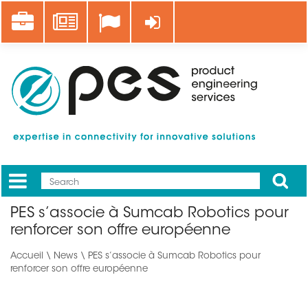
Aller
Career
News
Se connecter
au
contenu
principal
Apply
Mobile
Main
PES s’associe à Sumcab Robotics pour
menu
renforcer son offre européenne
Accueil
\
News
\ PES s’associe à Sumcab Robotics pour
renforcer son offre européenne