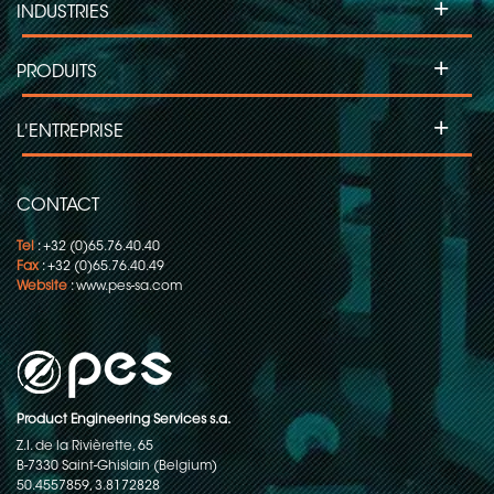
+
INDUSTRIES
+
PRODUITS
+
L'ENTREPRISE
CONTACT
Tel
: +32 (0)65.76.40.40
Fax
: +32 (0)65.76.40.49
Website
:
www.pes-sa.com
Product Engineering Services s.a.
Z.I. de la Rivièrette, 65
B-7330 Saint-Ghislain (Belgium)
50.4557859, 3.8172828