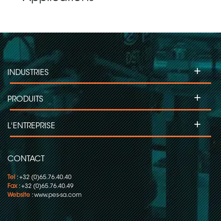
+
INDUSTRIES
+
PRODUITS
+
L'ENTREPRISE
CONTACT
Tel
: +32 (0)65.76.40.40
Fax
: +32 (0)65.76.40.49
Website
:
www.pes-sa.com