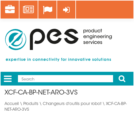
Aller
Career
News
Se connecter
au
contenu
principal
Apply
Mobile
Main
XCF-CA-BP-NET-ARO-3VS
menu
Accueil
\
Produits
\
Changeurs d'outils pour robot
\ XCF-CA-BP-
NET-ARO-3VS