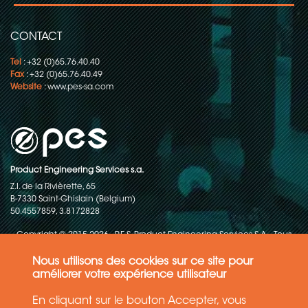
CONTACT
Tel
: +32 (0)65.76.40.40
Fax
: +32 (0)65.76.40.49
Website
:
www.pes-sa.com
Product Engineering Services s.a.
Z.I. de la Rivièrette, 65
B-7330 Saint-Ghislain (Belgium)
50.4557859, 3.8172828
Copyright © 2015-2026 - P.E.S. Product Engineering Services S.A. - Tous
droits réservés
Nous utilisons des cookies sur ce site pour
Politique de protection des données
améliorer votre expérience utilisateur
En cliquant sur le bouton Accepter, vous
Conditions générales de ventes