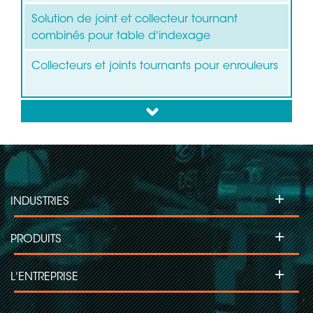
Solution de joint et collecteur tournant
combinés pour table d'indexage
Collecteurs et joints tournants pour enrouleurs
down
Collecteurs tournants pour éoliennes
Collecteurs tournants pour machines
d'étiquetage
+
INDUSTRIES
Collecteurs tournants pour projecteurs
asservis
+
PRODUITS
Collecteurs tournants pour machines
d'inspection
+
L'ENTREPRISE
Collecteurs tournants pour le