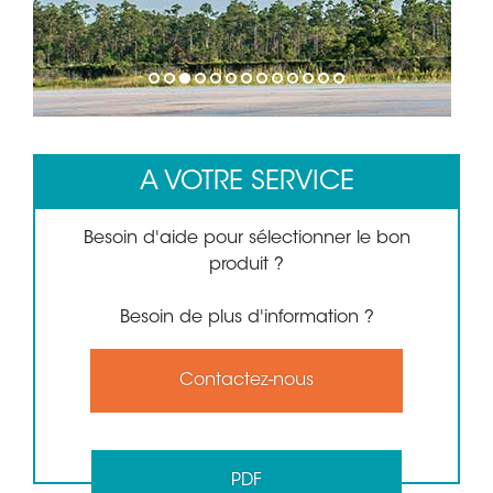
1
2
3
4
5
6
7
8
9
10
11
12
13
A VOTRE SERVICE
Besoin d'aide pour sélectionner le bon
produit ?
Besoin de plus d'information ?
Contactez-nous
PDF