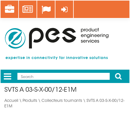
Aller
Career
News
Se connecter
au
contenu
principal
Apply
Mobile
Main
SVTS A 03-S-X-00/12-E1M
menu
Accueil
\
Produits
\
Collecteurs tournants
\ SVTS A 03-S-X-00/12-
E1M