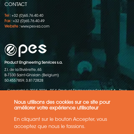
conditionnement en continu
CONTACT
Tel
: +32 (0)65.76.40.40
Fax
: +32 (0)65.76.40.49
Website
:
www.pes-sa.com
Product Engineering Services s.a.
Z.I. de la Rivièrette, 65
B-7330 Saint-Ghislain (Belgium)
50.4557859, 3.8172828
Copyright © 2015-2026 - P.E.S. Product Engineering Services S.A. - Tous
droits réservés
Nous utilisons des cookies sur ce site pour
Politique de protection des données
améliorer votre expérience utilisateur
En cliquant sur le bouton Accepter, vous
Conditions générales de ventes
acceptez que nous le fassions.