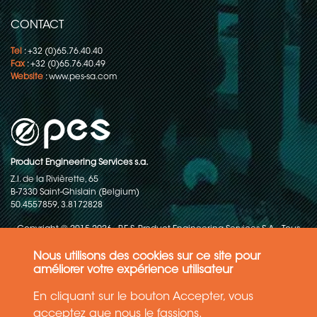
Collecteurs tournants pour le
conditionnement en continu
CONTACT
Tel
: +32 (0)65.76.40.40
Fax
: +32 (0)65.76.40.49
Website
:
www.pes-sa.com
Product Engineering Services s.a.
Z.I. de la Rivièrette, 65
B-7330 Saint-Ghislain (Belgium)
50.4557859, 3.8172828
Copyright © 2015-2026 - P.E.S. Product Engineering Services S.A. - Tous
droits réservés
Nous utilisons des cookies sur ce site pour
Politique de protection des données
améliorer votre expérience utilisateur
En cliquant sur le bouton Accepter, vous
Conditions générales de ventes
acceptez que nous le fassions.