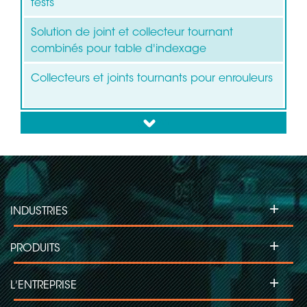
tests
Solution de joint et collecteur tournant
combinés pour table d'indexage
Collecteurs et joints tournants pour enrouleurs
down
Collecteurs tournants pour éoliennes
Collecteurs tournants pour machines
d'étiquetage
+
INDUSTRIES
Collecteurs tournants pour projecteurs
asservis
+
PRODUITS
Collecteurs tournants pour machines
d'inspection
+
L'ENTREPRISE