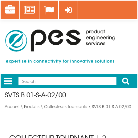
Aller
Career
News
Se connecter
au
contenu
principal
Apply
Mobile
Main
SVTS B 01-S-A-02/00
menu
Accueil
\
Produits
\
Collecteurs tournants
\ SVTS B 01-S-A-02/00