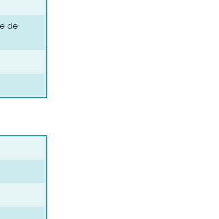
projecteurs asservis
le de
Collecteurs tournants pour
machines d'inspection
Collecteurs tournants pour le
conditionnement en continu
)