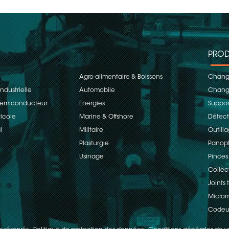
PROD
Agro-alimentaire & Boissons
Change
ndustrielle
Automobile
Change
 Semiconducteur
Energies
Suppor
ricole
Marine & Offshore
Détect
l
Militaire
Outill
Plasturgie
Panopl
Usinage
Pinces
Collec
Joints
Microm
Codeu