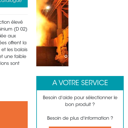
 catalogue
tion élevé
minium (D 02)
iée aux
es offrent la
 et les balais
et une faible
1
2
3
4
5
6
7
8
tions sont
A VOTRE SERVICE
Besoin d'aide pour sélectionner le
bon produit ?
Besoin de plus d'information ?