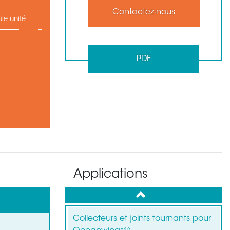
Contactez-nous
le unité
PDF
Applications
up
Collecteurs et joints tournants pour