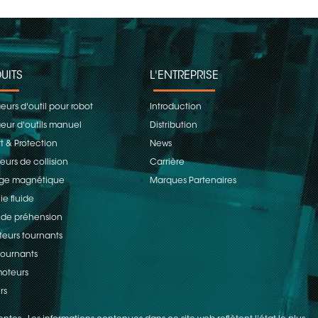
UITS
L'ENTREPRISE
urs d'outil pour robot
Introduction
ur d'outils manuel
Distribution
t & Protection
News
eurs de collision
Carrière
age magnétique
Marques Partenaires
ie fluide
 de préhension
teurs tournants
 tournants
oteurs
rs