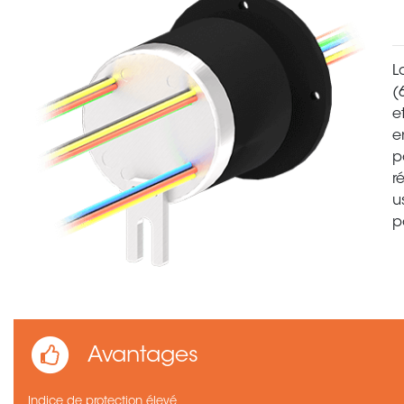
L
(
e
e
p
r
u
p
Avantages
Indice de protection élevé