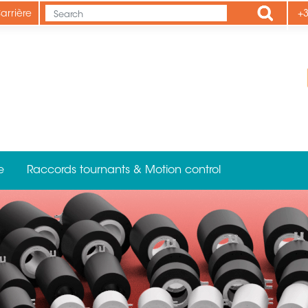
Apply
arrière
+3
e
Raccords tournants & Motion control