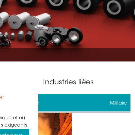
Industries liées
er
gie
Militaire
rique et ou
s exigeants.