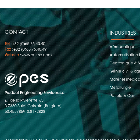
CONTACT
INDUSTRIES
Tel
: +32 (0)65.76.40.40
Aéronautique
Fax
: +32 (0)65.76.40.49
Website
:
www.pes-sa.com
Automatisation i
Electronique &
Génie civil & ag
Matériel médica
Métallurgie
Product Engineering Services s.a.
Pétrole & Gaz
Z.I. de la Rivièrette, 65
B-7330 Saint-Ghislain (Belgium)
50.4557859, 3.8172828