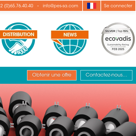
-
2 (0)65.76.40.40
info@pes-sa.com
Se connecter
Obtenir une offre
Contactez-nous...