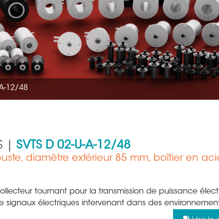
A-12/48
S |
SVTS D 02-U-A-12/48
te, diamètre extérieur 85 mm, boîtier en aci
Aéronautique
Métallur
ollecteur tournant pour la transmission de puissance élect
e signaux électriques intervenant dans des environnement