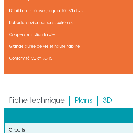
Débit binaire élevé, jusqu'à 100 Mbits/s
Robuste, environnements extrêmes
Couple de friction faible
Grande durée de vie et haute fiabilité
Conformité CE et ROHS
Fiche technique
Plans
3D
Circuits