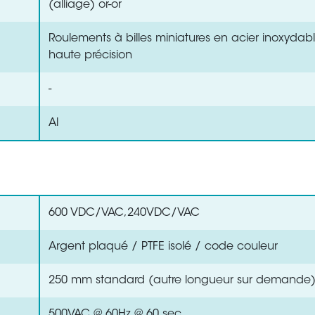
(alliage) or-or
Roulements à billes miniatures en acier inoxydab
haute précision
-
Al
600 VDC/VAC,240VDC/VAC
Argent plaqué / PTFE isolé / code couleur
250 mm standard (autre longueur sur demande
500VAC @ 60Hz @ 60 sec