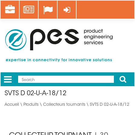
Aller
Career
News
Se connecter
au
contenu
principal
Apply
Mobile
Main
SVTS D 02-U-A-18/12
menu
Accueil
\
Produits
\
Collecteurs tournants
\ SVTS D 02-U-A-18/12