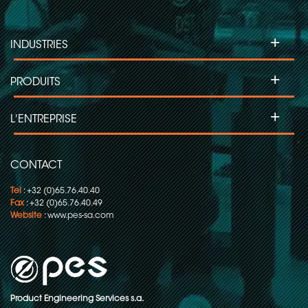
Collecteurs tournants pour machines
d'étiquetage
+
INDUSTRIES
Collecteurs tournants pour projecteurs
asservis
+
PRODUITS
Collecteurs tournants pour machines
d'inspection
+
L'ENTREPRISE
Collecteurs tournants pour le
conditionnement en continu
CONTACT
Tel
: +32 (0)65.76.40.40
Fax
: +32 (0)65.76.40.49
Website
:
www.pes-sa.com
Product Engineering Services s.a.