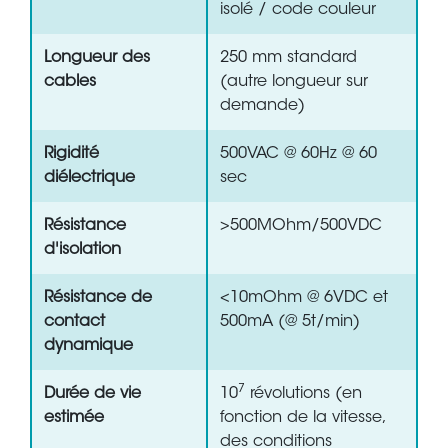
isolé / code couleur
Longueur des
250 mm standard
cables
(autre longueur sur
demande)
Rigidité
500VAC @ 60Hz @ 60
diélectrique
sec
Résistance
>500MOhm/500VDC
d'isolation
Résistance de
<10mOhm @ 6VDC et
contact
500mA (@ 5t/min)
dynamique
7
Durée de vie
10
révolutions (en
estimée
fonction de la vitesse,
des conditions