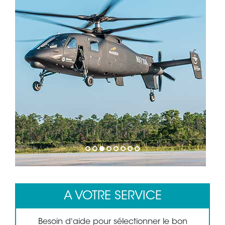
1
2
3
4
5
6
7
8
A VOTRE SERVICE
Besoin d'aide pour sélectionner le bon