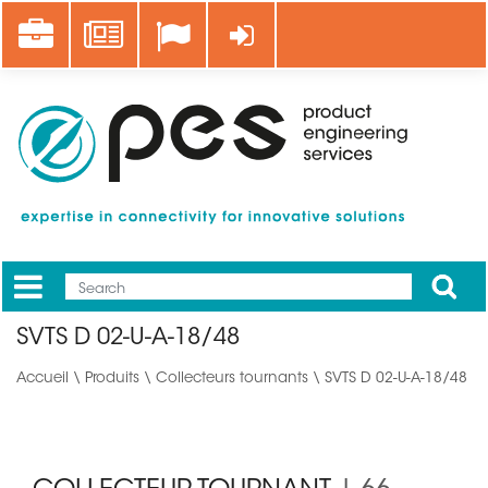
Aller
Career
News
Se connecter
au
contenu
principal
Apply
Mobile
Main
SVTS D 02-U-A-18/48
menu
Accueil
\
Produits
\
Collecteurs tournants
\ SVTS D 02-U-A-18/48