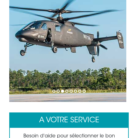
1
2
3
4
5
6
7
8
A VOTRE SERVICE
Besoin d'aide pour sélectionner le bon