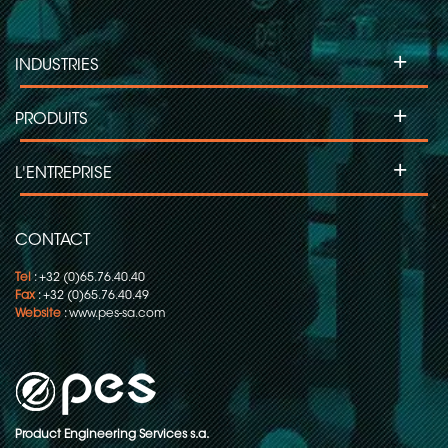
Collecteurs tournants pour machines
d'étiquetage
+
INDUSTRIES
Collecteurs tournants pour projecteurs
asservis
+
PRODUITS
Collecteurs tournants pour machines
d'inspection
+
L'ENTREPRISE
Collecteurs tournants pour le
conditionnement en continu
CONTACT
Tel
: +32 (0)65.76.40.40
Fax
: +32 (0)65.76.40.49
Website
:
www.pes-sa.com
Product Engineering Services s.a.