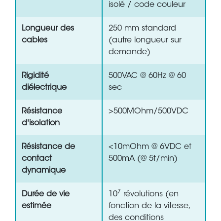
isolé / code couleur
Longueur des
250 mm standard
cables
(autre longueur sur
demande)
Rigidité
500VAC @ 60Hz @ 60
diélectrique
sec
Résistance
>500MOhm/500VDC
d'isolation
Résistance de
<10mOhm @ 6VDC et
contact
500mA (@ 5t/min)
dynamique
7
Durée de vie
10
révolutions (en
estimée
fonction de la vitesse,
des conditions