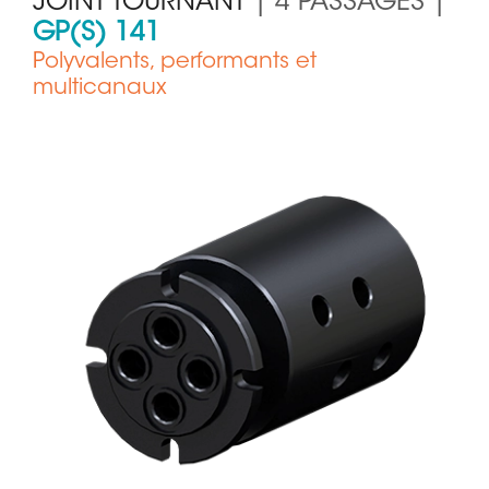
JOINT TOURNANT
| 4 PASSAGES |
GP(S) 141
Polyvalents, performants et
multicanaux