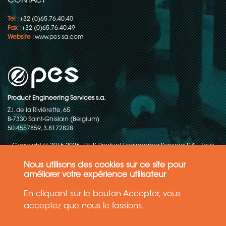
CONTACT
Tel
: +32 (0)65.76.40.40
Fax
: +32 (0)65.76.40.49
Website
:
www.pes-sa.com
Product Engineering Services s.a.
Z.I. de la Rivièrette, 65
B-7330 Saint-Ghislain (Belgium)
50.4557859, 3.8172828
Copyright © 2015-2026 - P.E.S. Product Engineering Services S.A. - Tous
droits réservés
Nous utilisons des cookies sur ce site pour
Politique de protection des données
améliorer votre expérience utilisateur
En cliquant sur le bouton Accepter, vous
Conditions générales de ventes
acceptez que nous le fassions.
Les informations contenues dans ce site web reflètent l'état le plus