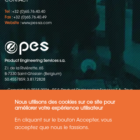
CONTACT
Tel
: +32 (0)65.76.40.40
Fax
: +32 (0)65.76.40.49
Website
:
www.pes-sa.com
Product Engineering Services s.a.
Z.I. de la Rivièrette, 65
B-7330 Saint-Ghislain (Belgium)
50.4557859, 3.8172828
Copyright © 2015-2026 - P.E.S. Product Engineering Services S.A. - Tous
droits réservés
Nous utilisons des cookies sur ce site pour
Politique de protection des données
améliorer votre expérience utilisateur
En cliquant sur le bouton Accepter, vous
Conditions générales de ventes
acceptez que nous le fassions.
Les informations contenues dans ce site web reflètent l'état le plus