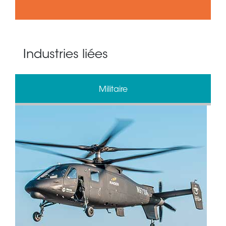
Industries liées
Militaire
Pétrole