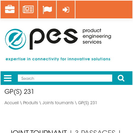
Aller
Career
News
Se connecter
au
contenu
principal
Apply
Mobile
Main
GP(S) 231
menu
Accueil
\
Produits
\
Joints tournants
\ GP(S) 231