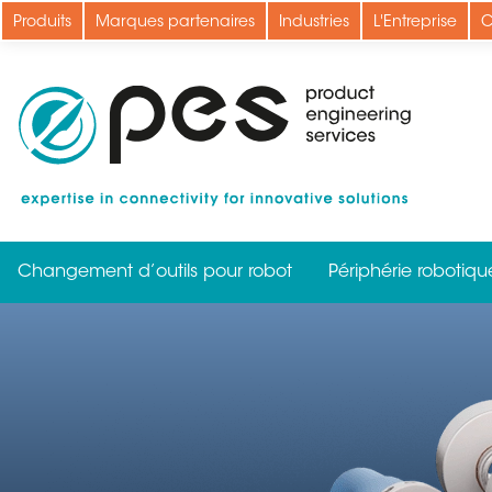
Aller
Produits
Marques partenaires
Industries
L'Entreprise
C
au
contenu
principal
Changement d’outils pour robot
Périphérie robotiqu