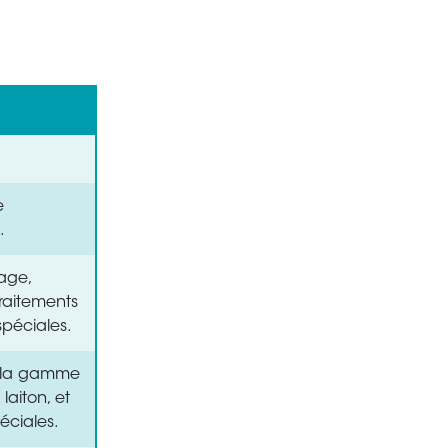
e
.
lage,
raitements
spéciales.
r la gamme
laiton, et
éciales.