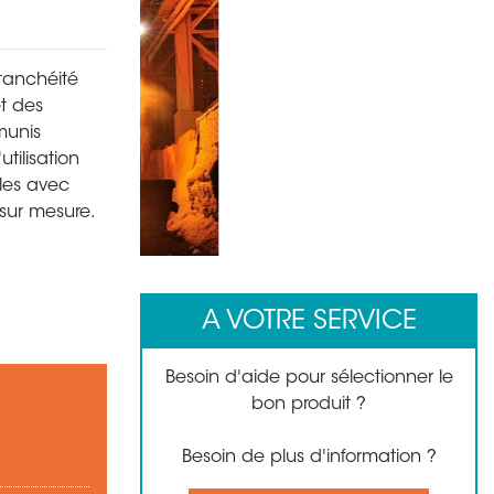
étanchéité
et des
munis
tilisation
bles avec
sur mesure.
1
2
3
4
5
6
7
8
A VOTRE SERVICE
Besoin d'aide pour sélectionner le
bon produit ?
Besoin de plus d'information ?