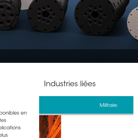
Industries liées
gie
Militaire
ponibles en
tes
lications
plus