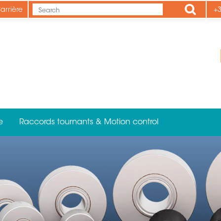
Apply
arrière
+3
e
Raccords tournants & Motion control