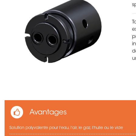
s
T
e
p
i
d
u
Avantages
Solution polyvalente pour l'eau, l'air, le gaz, l'huile ou le vide