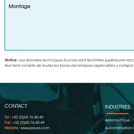
Montage
Notice :
Les données techniques fournies sont les limites supérieures rec
faut tenir compte de toutes les forces dynamiques applicables, y compris l'
CONTACT
INDUSTRIES
Tel
: +32 (0)65.76.40.40
Aéronautique
Fax
: +32 (0)65.76.40.49
Website
:
www.pes-sa.com
Automatisation i