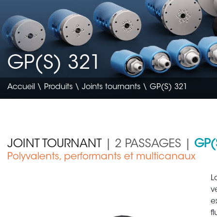
GP(S) 321
Accueil
\
Produits
\
Joints tournants
\ GP(S) 321
JOINT TOURNANT
| 2 PASSAGES |
GP(
Polyvalents, performants et multicanaux
Génie civil & agricole
L
v
e
f