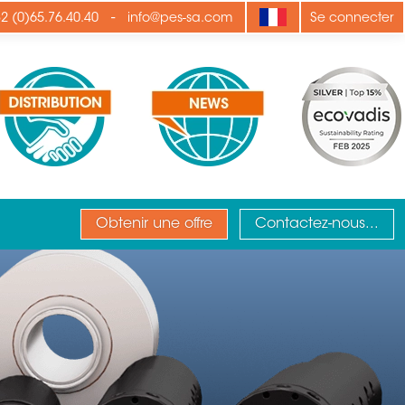
-
2 (0)65.76.40.40
info@pes-sa.com
Se connecter
Obtenir une offre
Contactez-nous...