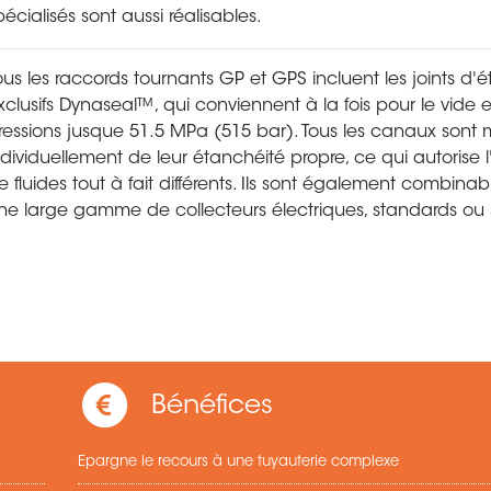
pécialisés sont aussi réalisables.
ous les raccords tournants GP et GPS incluent les joints d'
xclusifs Dynaseal™, qui conviennent à la fois pour le vide 
ressions jusque 51.5 MPa (515 bar). Tous les canaux sont 
ndividuellement de leur étanchéité propre, ce qui autorise l'u
e fluides tout à fait différents. Ils sont également combina
ne large gamme de collecteurs électriques, standards ou 
Bénéfices
Epargne le recours à une tuyauterie complexe