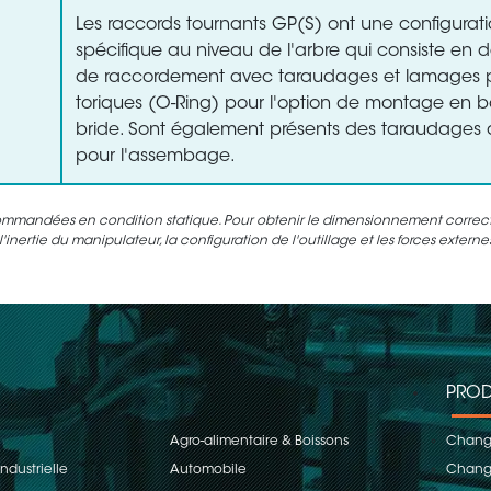
Les raccords tournants GP(S) ont une configurat
spécifique au niveau de l'arbre qui consiste en d
de raccordement avec taraudages et lamages po
toriques (O-Ring) pour l'option de montage en 
bride. Sont également présents des taraudages d
pour l'assembage.
ommandées en condition statique. Pour obtenir le dimensionnement correct d
inertie du manipulateur, la configuration de l'outillage et les forces extern
PROD
Agro-alimentaire & Boissons
Change
ndustrielle
Automobile
Change