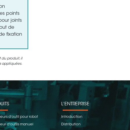
ion
es points
ur joints
bout de
e fixation
u produit, il
es appliquées.
UITS
L'ENTREPRISE
urs d'outil pour robot
Introduction
ur d'outils manuel
Distribution