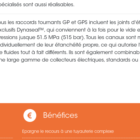
pécialisés sont aussi réalisables.
ous les raccords tournants GP et GPS incluent les joints d'
xclusifs Dynaseal™, qui conviennent à la fois pour le vide 
ressions jusque 51.5 MPa (515 bar). Tous les canaux sont 
ndividuellement de leur étanchéité propre, ce qui autorise l'u
e fluides tout à fait différents. Ils sont également combina
ne large gamme de collecteurs électriques, standards ou 
Bénéfices
Epargne le recours à une tuyauterie complexe