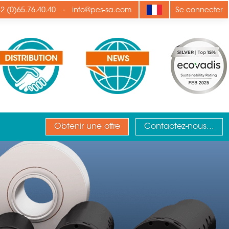
-
2 (0)65.76.40.40
info@pes-sa.com
Se connecter
Obtenir une offre
Contactez-nous...