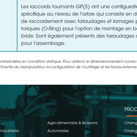
Les raccords tournants GP(S) ont une configurat
spécifique au niveau de l'arbre qui consiste en d
de raccordement avec taraudages et lamages po
toriques (O-Ring) pour l'option de montage en 
bride. Sont également présents des taraudages d
pour l'assembage.
ommandées en condition statique. Pour obtenir le dimensionnement correct d
inertie du manipulateur, la configuration de l'outillage et les forces extern
PROD
Agro-alimentaire & Boissons
Change
ndustrielle
Automobile
Change