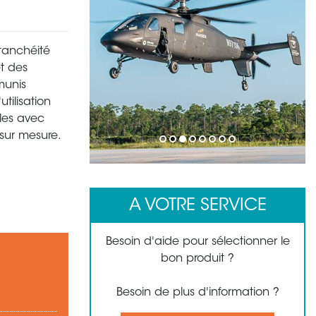
étanchéité
et des
munis
tilisation
bles avec
sur mesure.
1
2
3
4
5
6
7
8
A VOTRE SERVICE
Besoin d'aide pour sélectionner le
bon produit ?
Besoin de plus d'information ?