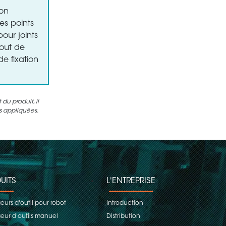
ion
es points
ur joints
bout de
e fixation
u produit, il
es appliquées.
UITS
L'ENTREPRISE
urs d'outil pour robot
Introduction
ur d'outils manuel
Distribution