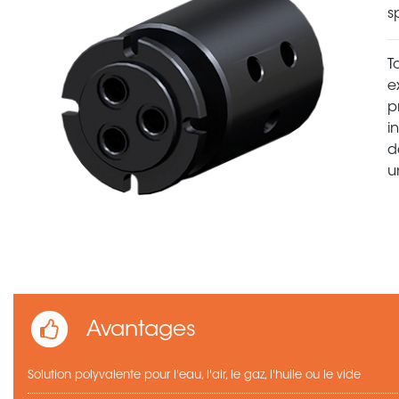
s
T
e
p
i
d
u
Avantages
Solution polyvalente pour l'eau, l'air, le gaz, l'huile ou le vide