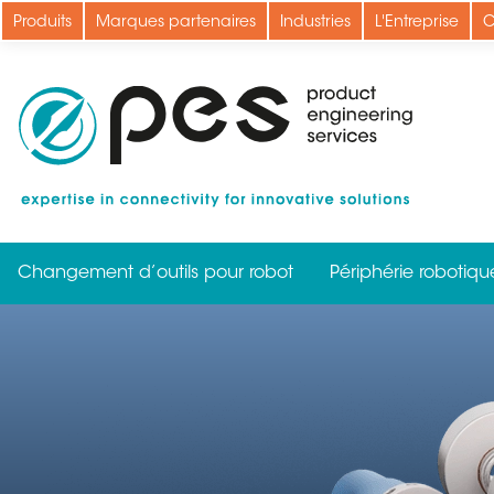
Aller
Produits
Marques partenaires
Industries
L'Entreprise
C
au
contenu
principal
Changement d’outils pour robot
Périphérie robotiqu