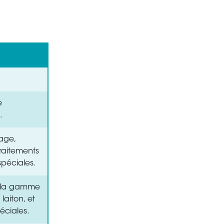
e
.
lage,
raitements
spéciales.
r la gamme
laiton, et
éciales.