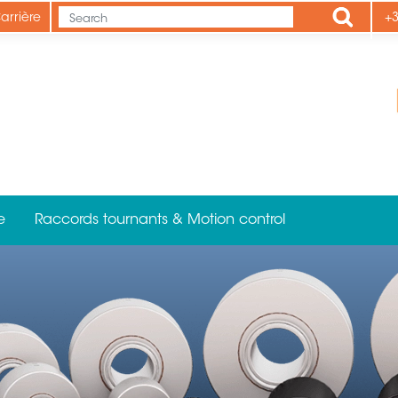
Apply
arrière
+3
e
Raccords tournants & Motion control