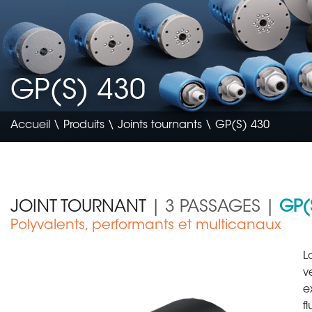
GP(S) 430
Accueil
\
Produits
\
Joints tournants
\ GP(S) 430
JOINT TOURNANT
| 3 PASSAGES |
GP(
Polyvalents, performants et multicanaux
Génie civil & agricole
L
v
e
f