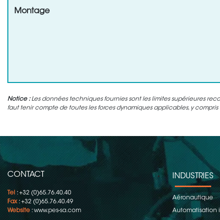
Montage
Notice :
Les données techniques fournies sont les limites supérieures rec
faut tenir compte de toutes les forces dynamiques applicables, y compris l'
CONTACT
INDUSTRIES
Tel
: +32 (0)65.76.40.40
Aéronautique
Fax
: +32 (0)65.76.40.49
Website
:
www.pes-sa.com
Automatisation i