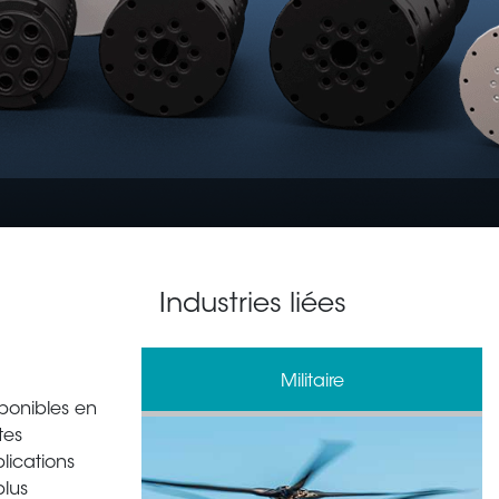
Industries liées
gie
Militaire
ponibles en
tes
lications
plus