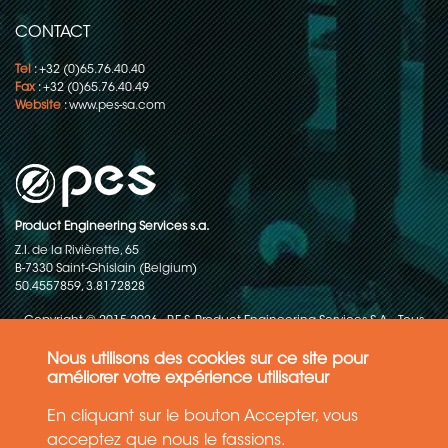
CONTACT
Tel
: +32 (0)65.76.40.40
Fax
: +32 (0)65.76.40.49
Website
:
www.pes-sa.com
Product Engineering Services s.a.
Z.I. de la Rivièrette, 65
B-7330 Saint-Ghislain (Belgium)
50.4557859, 3.8172828
Copyright © 2015-2026 - P.E.S. Product Engineering Services S.A. - Tous
droits réservés
Nous utilisons des cookies sur ce site pour
Politique de protection des données
améliorer votre expérience utilisateur
En cliquant sur le bouton Accepter, vous
Conditions générales de ventes
acceptez que nous le fassions.