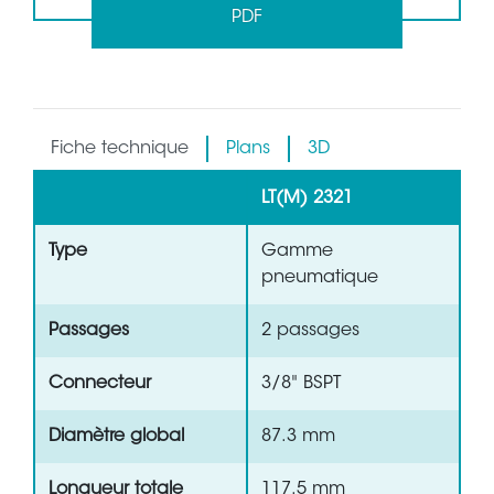
PDF
Fiche technique
Plans
3D
LT(M) 2321
Type
Gamme
pneumatique
Passages
2 passages
Connecteur
3/8" BSPT
Diamètre global
87.3 mm
Longueur totale
117.5 mm