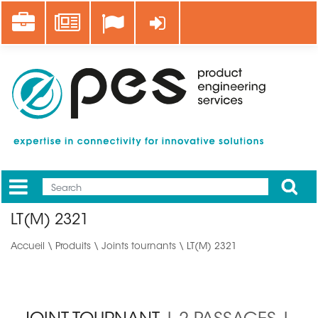
Aller
Career
News
Se connecter
au
contenu
principal
Apply
Mobile
Main
LT(M) 2321
menu
Accueil
\
Produits
\
Joints tournants
\ LT(M) 2321