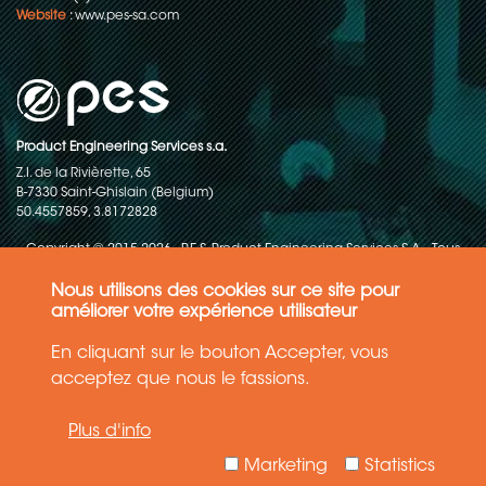
Website
:
www.pes-sa.com
Product Engineering Services s.a.
Z.I. de la Rivièrette, 65
B-7330 Saint-Ghislain (Belgium)
50.4557859, 3.8172828
Copyright © 2015-2026 - P.E.S. Product Engineering Services S.A. - Tous
droits réservés
Nous utilisons des cookies sur ce site pour
Politique de protection des données
améliorer votre expérience utilisateur
En cliquant sur le bouton Accepter, vous
Conditions générales de ventes
acceptez que nous le fassions.
Les informations contenues dans ce site web reflètent l'état le plus
Plus d'info
récent de la technique. Les détails et les spécifications sont
susceptibles d'être modifiés.
Marketing
Statistics