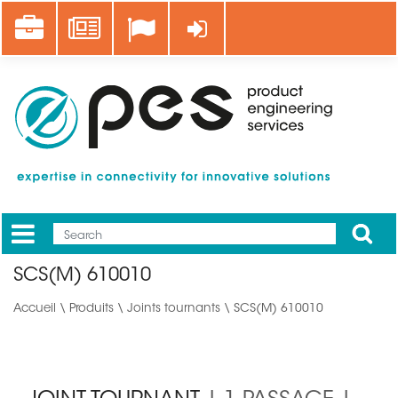
Aller
Career
News
Se connecter
au
contenu
principal
Apply
Mobile
Main
SCS(M) 610010
menu
Accueil
\
Produits
\
Joints tournants
\ SCS(M) 610010