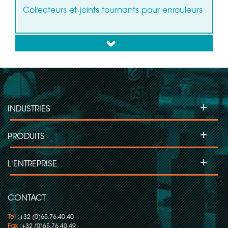
Collecteurs et joints tournants pour enrouleurs
down
+
INDUSTRIES
+
PRODUITS
+
L'ENTREPRISE
CONTACT
Tel
: +32 (0)65.76.40.40
Fax
: +32 (0)65.76.40.49