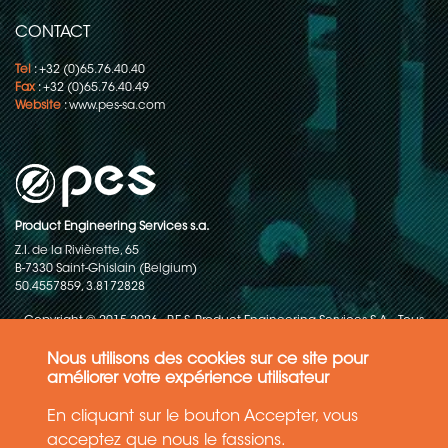
CONTACT
Tel
: +32 (0)65.76.40.40
Fax
: +32 (0)65.76.40.49
Website
:
www.pes-sa.com
Product Engineering Services s.a.
Z.I. de la Rivièrette, 65
B-7330 Saint-Ghislain (Belgium)
50.4557859, 3.8172828
Copyright © 2015-2026 - P.E.S. Product Engineering Services S.A. - Tous
droits réservés
Nous utilisons des cookies sur ce site pour
Politique de protection des données
améliorer votre expérience utilisateur
En cliquant sur le bouton Accepter, vous
Conditions générales de ventes
acceptez que nous le fassions.