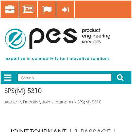
Aller
Career
News
Se connecter
au
contenu
principal
Apply
Mobile
Main
SPS(M) 5310
menu
Accueil
\
Produits
\
Joints tournants
\ SPS(M) 5310