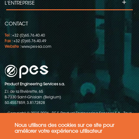
+
L'ENTREPRISE
CONTACT
Tel
: +32 (0)65.76.40.40
Fax
: +32 (0)65.76.40.49
Website
:
www.pes-sa.com
Product Engineering Services s.a.
Z.I. de la Rivièrette, 65
B-7330 Saint-Ghislain (Belgium)
50.4557859, 3.8172828
Copyright © 2015-2026 - P.E.S. Product Engineering Services S.A. - Tous
droits réservés
Nous utilisons des cookies sur ce site pour
Politique de protection des données
améliorer votre expérience utilisateur