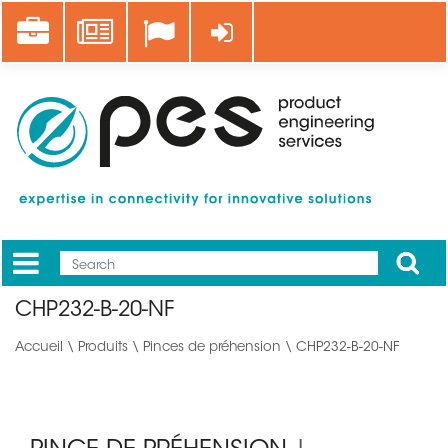
Aller
Career
News
Se connecter
au
contenu
principal
Apply
Mobile
Main
CHP232-B-20-NF
menu
Accueil
\
Produits
\
Pinces de préhension
\ CHP232-B-20-NF