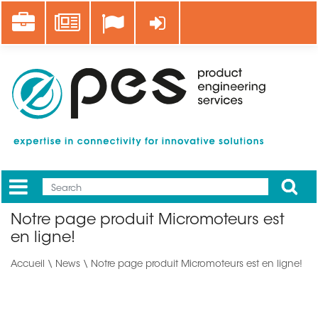
Aller
Career
News
Se connecter
au
contenu
principal
Apply
Mobile
Main
Notre page produit Micromoteurs est
menu
en ligne!
Accueil
\
News
\ Notre page produit Micromoteurs est en ligne!