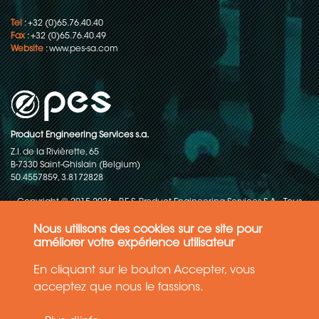
Tel
: +32 (0)65.76.40.40
Fax
: +32 (0)65.76.40.49
Website
:
www.pes-sa.com
Product Engineering Services s.a.
Z.I. de la Rivièrette, 65
B-7330 Saint-Ghislain (Belgium)
50.4557859, 3.8172828
Copyright © 2015-2026 - P.E.S. Product Engineering Services S.A. - Tous
droits réservés
Nous utilisons des cookies sur ce site pour
Politique de protection des données
améliorer votre expérience utilisateur
En cliquant sur le bouton Accepter, vous
Conditions générales de ventes
acceptez que nous le fassions.
Les informations contenues dans ce site web reflètent l'état le plus