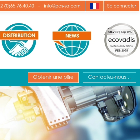
-
2 (0)65.76.40.40
info@pes-sa.com
Se connecter
Obtenir une offre
Contactez-nous...