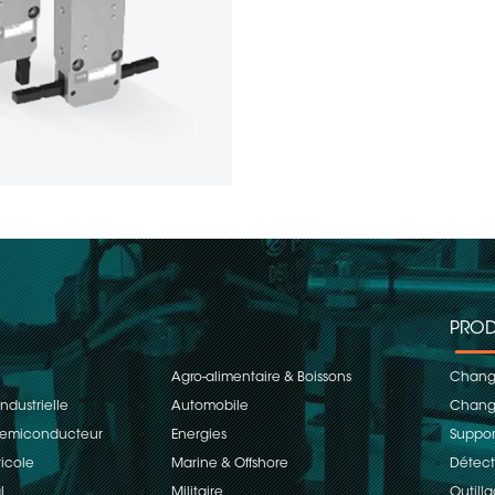
PROD
Agro-alimentaire & Boissons
Change
ndustrielle
Automobile
Change
 Semiconducteur
Energies
Suppor
ricole
Marine & Offshore
Détect
l
Militaire
Outill