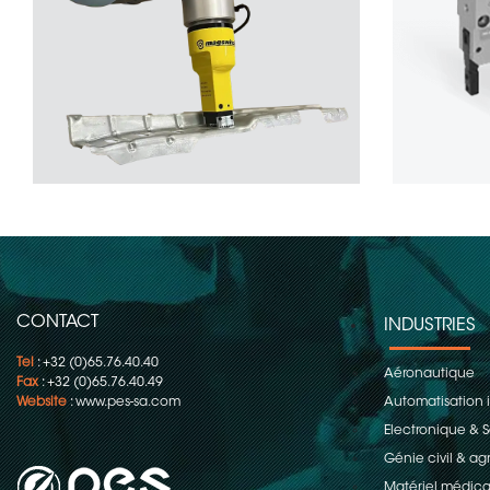
CONTACT
INDUSTRIES
Tel
: +32 (0)65.76.40.40
Aéronautique
Fax
: +32 (0)65.76.40.49
Website
:
www.pes-sa.com
Automatisation i
Electronique &
Génie civil & ag
Matériel médica