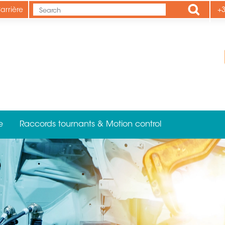
Apply
arrière
+3
e
Raccords tournants & Motion control