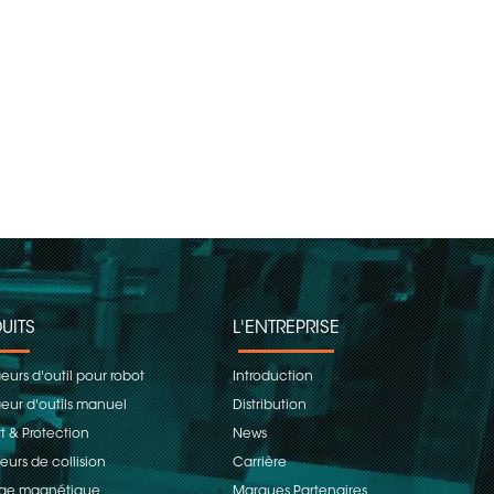
UITS
L'ENTREPRISE
urs d'outil pour robot
Introduction
ur d'outils manuel
Distribution
t & Protection
News
eurs de collision
Carrière
age magnétique
Marques Partenaires