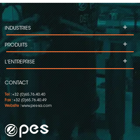
+
INDUSTRIES
+
PRODUITS
+
L'ENTREPRISE
CONTACT
Tel
: +32 (0)65.76.40.40
Fax
: +32 (0)65.76.40.49
Website
:
www.pes-sa.com