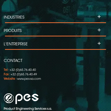
+
INDUSTRIES
+
PRODUITS
+
L'ENTREPRISE
CONTACT
Tel
: +32 (0)65.76.40.40
Fax
: +32 (0)65.76.40.49
Website
:
www.pes-sa.com
Product Engineering Services s.a.