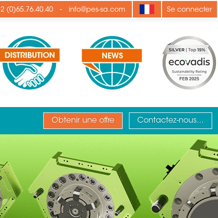
-
2 (0)65.76.40.40
info@pes-sa.com
Se connecter
Obtenir une offre
Contactez-nous...