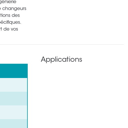
énierie
e changeurs
tions des
écifiques.
rt de vos
Applications