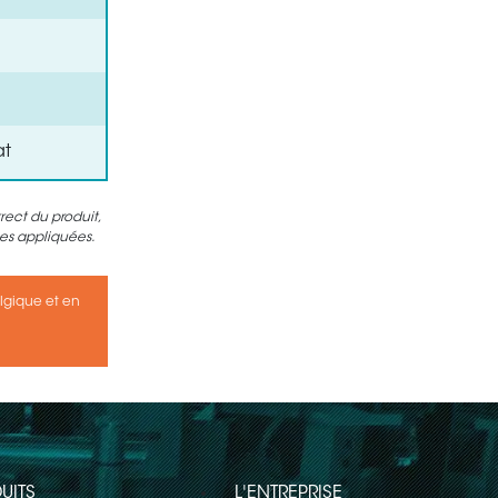
at
ect du produit,
nes appliquées.
elgique et en
UITS
L'ENTREPRISE