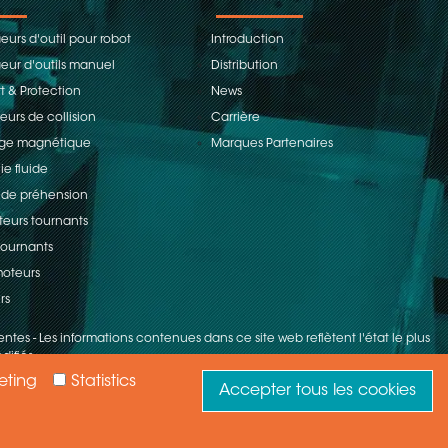
urs d'outil pour robot
Introduction
ur d'outils manuel
Distribution
t & Protection
News
eurs de collision
Carrière
age magnétique
Marques Partenaires
ie fluide
 de préhension
teurs tournants
 tournants
oteurs
rs
entes
-
Les informations contenues dans ce site web reflètent l'état le plus
difiés.
eting
Statistics
Accepter tous les cookies