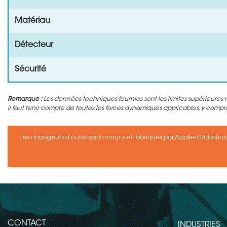
Matériau
Détecteur
Sécurité
Remarque :
Les données techniques fournies sont les limites supérieure
il faut tenir compte de toutes les forces dynamiques applicables, y compris
Les changeurs d'outils sont conçus et fabriqués par Applied Robotics,
CONTACT
INDUSTRIES