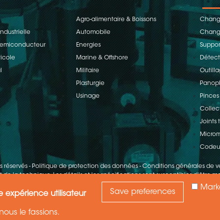
Agro-alimentaire & Boissons
Change
ndustrielle
Automobile
Change
 Semiconducteur
Energies
Suppor
ricole
Marine & Offshore
Détect
l
Militaire
Outill
Plasturgie
Panopl
Usinage
Pinces
Collec
Joints
Microm
Codeu
ts réservés
-
Politique de protection des données
-
Conditions générales de v
 de la technique. Les détails et les spécifications sont susceptibles d'être mo
Mark
Save preferences
e expérience utilisateur
ous le fassions.