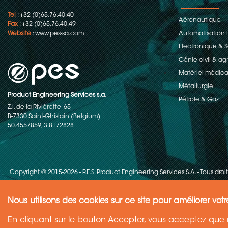
Tel
: +32 (0)65.76.40.40
Aéronautique
Fax
: +32 (0)65.76.40.49
Website
:
www.pes-sa.com
Automatisation i
Electronique &
Génie civil & ag
Matériel médica
Métallurgie
Product Engineering Services s.a.
Pétrole & Gaz
Z.I. de la Rivièrette, 65
B-7330 Saint-Ghislain (Belgium)
50.4557859, 3.8172828
Copyright © 2015-2026 - P.E.S. Product Engineering Services S.A. - Tous droi
récent
Nous utilisons des cookies sur ce site pour améliorer votr
Need Help ?
En cliquant sur le bouton Accepter, vous acceptez que n