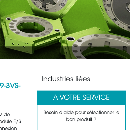
Industries liées
9-3VS-
A VOTRE SERVICE
Besoin d'aide pour sélectionner le
V de
bon produit ?
module E/S
onnexion