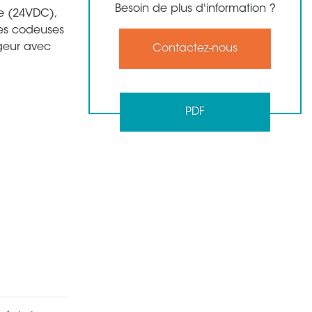
Besoin de plus d'information ?
le (24VDC),
es codeuses
ngeur avec
Contactez-nous
PDF