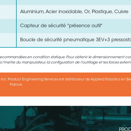
Aluminium, Acier inoxidable, Or, Plastique, Cuivre
Capteur de sécurité "présence outil"
Boucle de sécurité pneumatique 3EV+3 pressost
s recommandées en condition statique. Pour obtenir le dimensionnement corr
 l'inertie du manipulateur, la configuration de l'outillage et les forces exter
 Inc. Product Engineering Services est distributeur de Applied Robotics en B
France.
PROD