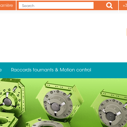
Apply
arrière
+3
e
Raccords tournants & Motion control