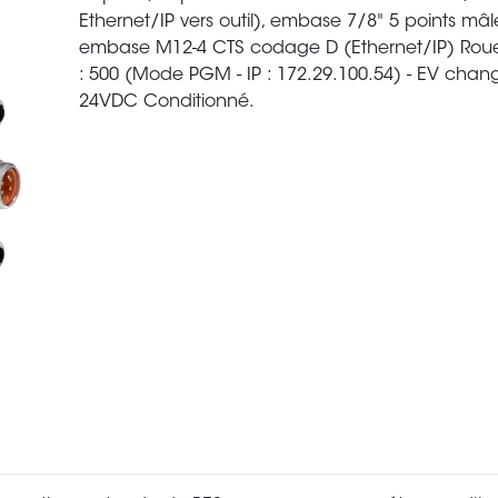
Ethernet/IP vers outil), embase 7/8" 5 points mâ
embase M12-4 CTS codage D (Ethernet/IP) Rou
: 500 (Mode PGM - IP : 172.29.100.54) - EV cha
24VDC Conditionné.