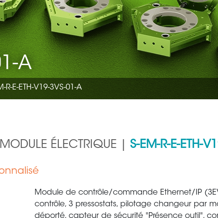
01-A
-R-E-ETH-V19-3VS-01-A
 MODULE ÉLECTRIQUE |
S-EM-R-E-ETH-V1
onnalisé
Module de contrôle/commande Ethernet/IP (3E
contrôle, 3 pressostats, pilotage changeur par 
déporté, capteur de sécurité "Présence outil", c