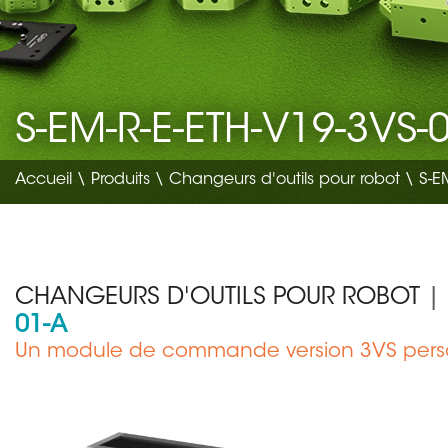
S-EM-R-E-ETH-V19-3VS-
Accueil
\
Produits
\
Changeurs d'outils pour robot
\ S-EM
CHANGEURS D'OUTILS POUR ROBOT
|
01-A
Un module de commande version 3VS pers