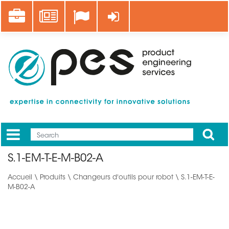
Aller
Career
News
Se connecter
au
contenu
principal
Apply
Mobile
Main
S.1-EM-T-E-M-B02-A
menu
Accueil
\
Produits
\
Changeurs d'outils pour robot
\ S.1-EM-T-E-
M-B02-A