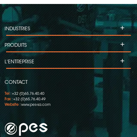
+
INDUSTRIES
+
PRODUITS
+
L'ENTREPRISE
CONTACT
Tel
: +32 (0)65.76.40.40
Fax
: +32 (0)65.76.40.49
Website
:
www.pes-sa.com