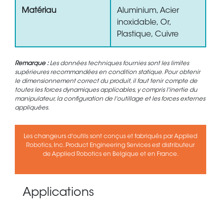
Matériau
Aluminium, Acier
inoxidable, Or,
Plastique, Cuivre
Remarque :
Les données techniques fournies sont les limites
supérieures recommandées en condition statique. Pour obtenir
le dimensionnement correct du produit, il faut tenir compte de
toutes les forces dynamiques applicables, y compris l'inertie du
manipulateur, la configuration de l'outillage et les forces externes
appliquées.
Les changeurs d'outils sont conçus et fabriqués par Applied
Robotics, Inc. Product Engineering Services est distributeur
de Applied Robotics en Belgique et en France.
Applications