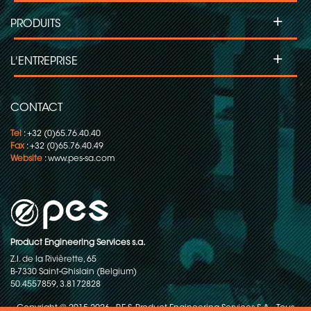
+
PRODUITS
+
L'ENTREPRISE
CONTACT
Tel
: +32 (0)65.76.40.40
Fax
: +32 (0)65.76.40.49
Website
:
www.pes-sa.com
Product Engineering Services s.a.
Z.I. de la Rivièrette, 65
B-7330 Saint-Ghislain (Belgium)
50.4557859, 3.8172828
Copyright © 2015-2026 - P.E.S. Product Engineering Services S.A. - Tous