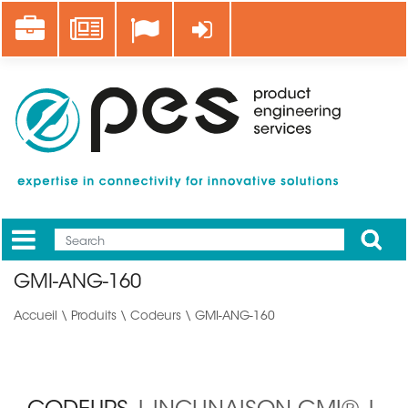
Aller
Career
News
Se connecter
au
contenu
principal
Apply
Mobile
Main
GMI-ANG-160
menu
Accueil
\
Produits
\
Codeurs
\ GMI-ANG-160