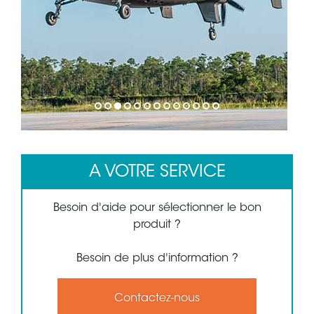
1
2
3
4
5
6
7
8
9
10
11
12
13
A VOTRE SERVICE
Besoin d'aide pour sélectionner le bon
produit ?
Besoin de plus d'information ?
Contactez-nous