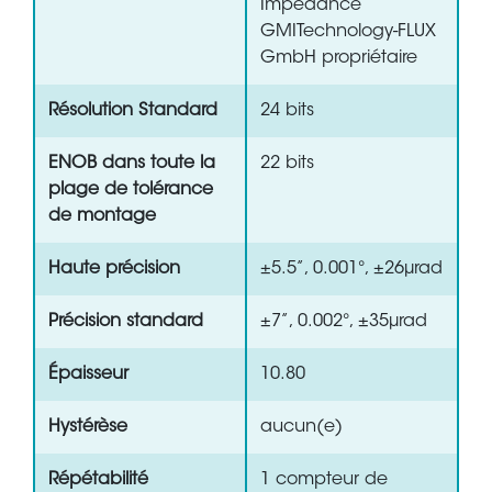
Impedance
GMITechnology-FLUX
GmbH propriétaire
Résolution Standard
24 bits
ENOB dans toute la
22 bits
plage de tolérance
de montage
Haute précision
±5.5”, 0.001°, ±26µrad
Précision standard
±7”, 0.002°, ±35µrad
Épaisseur
10.80
Hystérèse
aucun(e)
Répétabilité
1 compteur de