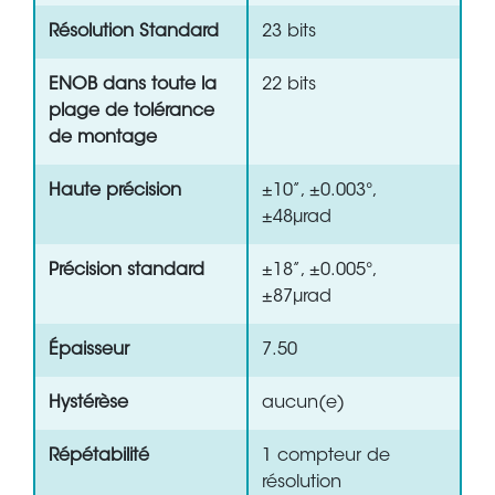
Résolution Standard
23 bits
ENOB dans toute la
22 bits
plage de tolérance
de montage
Haute précision
±10”, ±0.003°,
±48µrad
Précision standard
±18”, ±0.005°,
±87µrad
Épaisseur
7.50
Hystérèse
aucun(e)
Répétabilité
1 compteur de
résolution