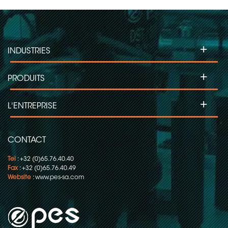
+
INDUSTRIES
+
PRODUITS
+
L'ENTREPRISE
CONTACT
Tel
: +32 (0)65.76.40.40
Fax
: +32 (0)65.76.40.49
Website
:
www.pes-sa.com