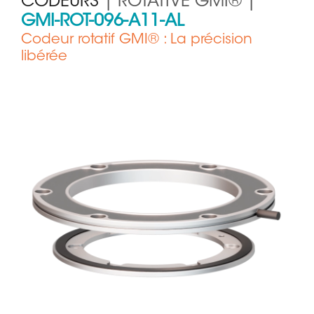
CODEURS
| ROTATIVE GMI® |
GMI-ROT-096-A11-AL
Codeur rotatif GMI® : La précision
libérée