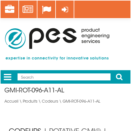
Aller
Career
News
Se connecter
au
contenu
principal
Apply
Mobile
Main
GMI-ROT-096-A11-AL
menu
Accueil
\
Produits
\
Codeurs
\ GMI-ROT-096-A11-AL