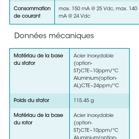
Consommation
max. 150 mA @ 25 Vdc, max. 140
de courant
mA @ 24 Vdc
Données mécaniques
Matériau de la base
Acier inoxydable
du stator
(option-
ST)CTE~10ppm/°C
Aluminium(option-
AL)CTE~24ppm/°C
Poids du stator
115.45 g
Matériau de la base
Acier inoxydable
du rotor
(option-
ST)CTE~10ppm/°C
Aluminium(option-