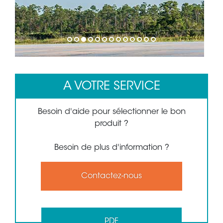
1
2
3
4
5
6
7
8
9
10
11
12
13
A VOTRE SERVICE
Besoin d'aide pour sélectionner le bon
produit ?
Besoin de plus d'information ?
Contactez-nous
PDF