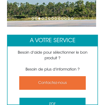
1
2
3
4
5
6
7
8
9
10
11
12
13
A VOTRE SERVICE
Besoin d'aide pour sélectionner le bon
produit ?
Besoin de plus d'information ?
Contactez-nous
PDF