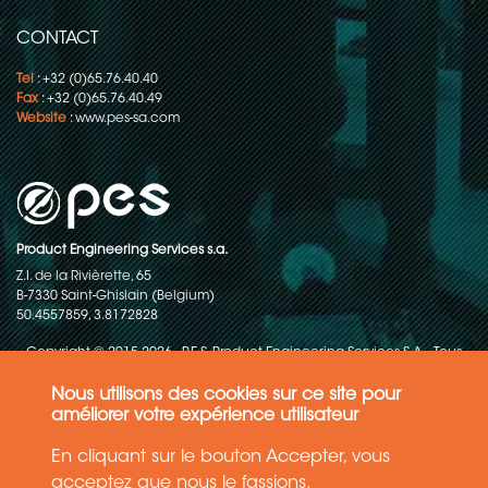
CONTACT
Tel
: +32 (0)65.76.40.40
Fax
: +32 (0)65.76.40.49
Website
:
www.pes-sa.com
Product Engineering Services s.a.
Z.I. de la Rivièrette, 65
B-7330 Saint-Ghislain (Belgium)
50.4557859, 3.8172828
Copyright © 2015-2026 - P.E.S. Product Engineering Services S.A. - Tous
droits réservés
Nous utilisons des cookies sur ce site pour
Politique de protection des données
améliorer votre expérience utilisateur
En cliquant sur le bouton Accepter, vous
Conditions générales de ventes
acceptez que nous le fassions.