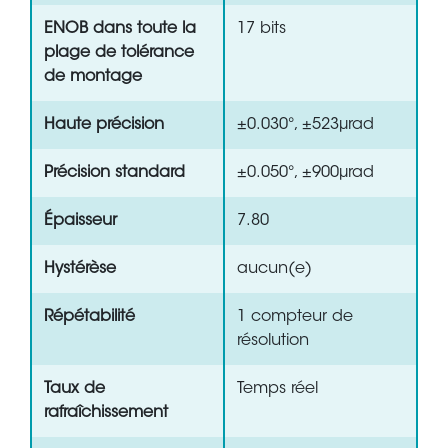
ENOB dans toute la
17 bits
plage de tolérance
de montage
Haute précision
±0.030°, ±523µrad
Précision standard
±0.050°, ±900µrad
Épaisseur
7.80
Hystérèse
aucun(e)
Répétabilité
1 compteur de
résolution
Taux de
Temps réel
rafraîchissement