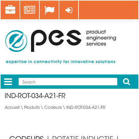
Aller
Career
News
Se connecter
au
contenu
principal
Apply
Mobile
Main
IND-ROT-034-A21-FR
menu
Accueil
\
Produits
\
Codeurs
\ IND-ROT-034-A21-FR