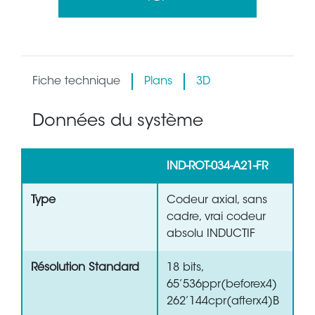
Fiche technique
Plans
3D
Données du système
IND-ROT-034-A21-FR
Type
Codeur axial, sans
cadre, vrai codeur
absolu INDUCTIF
Résolution Standard
18 bits,
65’536ppr(beforex4)
262’144cpr(afterx4)B