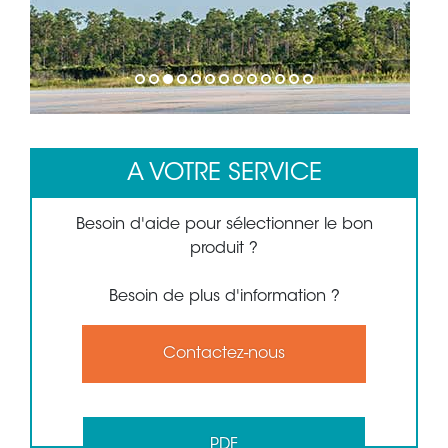
1
2
3
4
5
6
7
8
9
10
11
12
13
A VOTRE SERVICE
Besoin d'aide pour sélectionner le bon
produit ?
Besoin de plus d'information ?
Contactez-nous
PDF