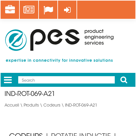
Aller
Career
News
Se connecter
au
contenu
principal
Apply
Mobile
Main
IND-ROT-069-A21
menu
Accueil
\
Produits
\
Codeurs
\ IND-ROT-069-A21