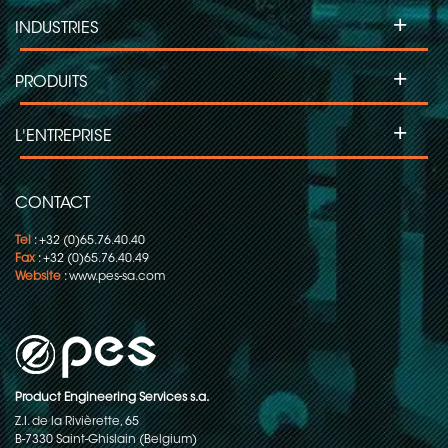
+
INDUSTRIES
+
PRODUITS
+
L'ENTREPRISE
CONTACT
Tel
: +32 (0)65.76.40.40
Fax
: +32 (0)65.76.40.49
Website
:
www.pes-sa.com
Product Engineering Services s.a.
Z.I. de la Rivièrette, 65
B-7330 Saint-Ghislain (Belgium)