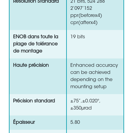
Résolution Standard
21 bits, 524’288
2’097’152
ppr(beforex4)
cpr(afterx4)
ENOB dans toute la
19 bits
plage de tolérance
de montage
Haute précision
Enhanced accuracy
can be achieved
depending on the
mounting setup
Précision standard
±75”,±0.020°,
±350µrad
Épaisseur
5.80