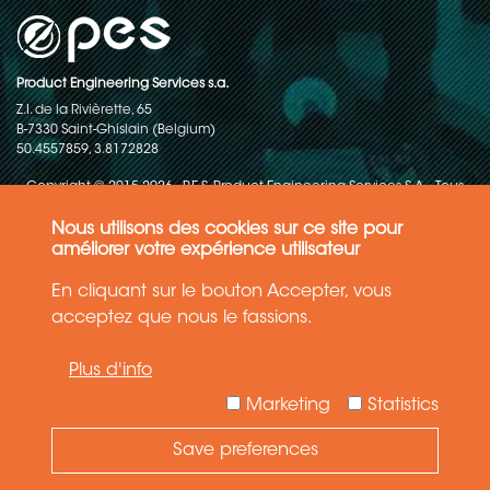
Product Engineering Services s.a.
Z.I. de la Rivièrette, 65
B-7330 Saint-Ghislain (Belgium)
50.4557859, 3.8172828
Copyright © 2015-2026 - P.E.S. Product Engineering Services S.A. - Tous
droits réservés
Nous utilisons des cookies sur ce site pour
Politique de protection des données
améliorer votre expérience utilisateur
En cliquant sur le bouton Accepter, vous
Conditions générales de ventes
acceptez que nous le fassions.
Les informations contenues dans ce site web reflètent l'état le plus
Plus d'info
récent de la technique. Les détails et les spécifications sont
susceptibles d'être modifiés.
Marketing
Statistics
Save preferences
Need Help ?
Ask your question