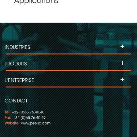
Applications
+
INDUSTRIES
+
PRODUITS
+
L'ENTREPRISE
CONTACT
Tel
: +32 (0)65.76.40.40
Fax
: +32 (0)65.76.40.49
Website
:
www.pes-sa.com