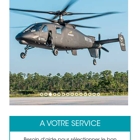
1
2
3
4
5
6
7
8
9
10
11
12
13
14
A VOTRE SERVICE