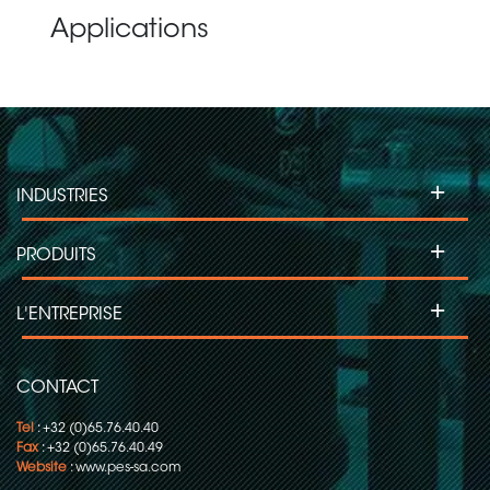
Applications
+
INDUSTRIES
+
PRODUITS
+
L'ENTREPRISE
CONTACT
Tel
: +32 (0)65.76.40.40
Fax
: +32 (0)65.76.40.49
Website
:
www.pes-sa.com