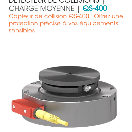
DÉTECTEUR DE COLLISIONS
|
CHARGE MOYENNE |
QS-400
Capteur de collision QS-400 : Offrez une
protection précise à vos équipements
sensibles