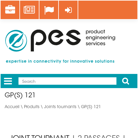
Aller
Career
News
Se connecter
au
contenu
principal
Apply
Mobile
Main
GP(S) 121
menu
Accueil
\
Produits
\
Joints tournants
\ GP(S) 121