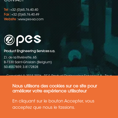
CONTACT
Tel
: +32 (0)65.76.40.40
Fax
: +32 (0)65.76.40.49
Website
:
www.pes-sa.com
Product Engineering Services s.a.
Z.I. de la Rivièrette, 65
B-7330 Saint-Ghislain (Belgium)
50.4557859, 3.8172828
Copyright © 2015-2026 - P.E.S. Product Engineering Services S.A. - Tous
droits réservés
Nous utilisons des cookies sur ce site pour
Politique de protection des données
améliorer votre expérience utilisateur
En cliquant sur le bouton Accepter, vous
Conditions générales de ventes
acceptez que nous le fassions.
Les informations contenues dans ce site web reflètent l'état le plus