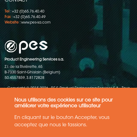
CONTACT
Tel
: +32 (0)65.76.40.40
Fax
: +32 (0)65.76.40.49
Website
:
www.pes-sa.com
Product Engineering Services s.a.
Z.I. de la Rivièrette, 65
B-7330 Saint-Ghislain (Belgium)
50.4557859, 3.8172828
Copyright © 2015-2026 - P.E.S. Product Engineering Services S.A. - Tous
droits réservés
Nous utilisons des cookies sur ce site pour
Politique de protection des données
améliorer votre expérience utilisateur
En cliquant sur le bouton Accepter, vous
Conditions générales de ventes
acceptez que nous le fassions.
Les informations contenues dans ce site web reflètent l'état le plus