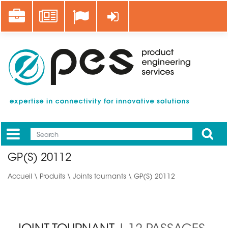
Aller
Career
News
Se connecter
au
contenu
principal
Apply
Mobile
Main
GP(S) 20112
menu
Accueil
\
Produits
\
Joints tournants
\ GP(S) 20112