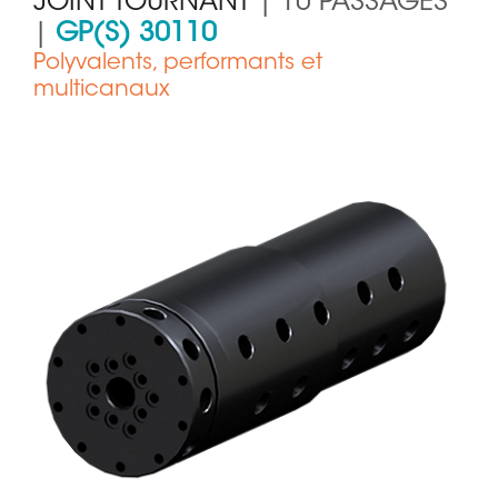
JOINT TOURNANT
| 10 PASSAGES
|
GP(S) 30110
Polyvalents, performants et
multicanaux