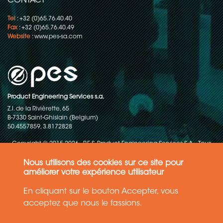
CONTACT
Tel
: +32 (0)65.76.40.40
Fax
: +32 (0)65.76.40.49
Website
:
www.pes-sa.com
Product Engineering Services s.a.
Z.I. de la Rivièrette, 65
B-7330 Saint-Ghislain (Belgium)
50.4557859, 3.8172828
Copyright © 2015-2026 - P.E.S. Product Engineering Services S.A. - Tous
droits réservés
Nous utilisons des cookies sur ce site pour
Politique de protection des données
améliorer votre expérience utilisateur
En cliquant sur le bouton Accepter, vous
Conditions générales de ventes
acceptez que nous le fassions.
Les informations contenues dans ce site web reflètent l'état le plus