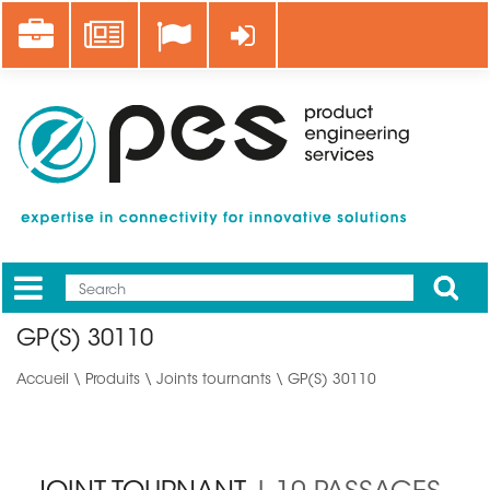
Aller
Career
News
Se connecter
au
contenu
principal
Apply
Mobile
Main
GP(S) 30110
menu
Accueil
\
Produits
\
Joints tournants
\ GP(S) 30110