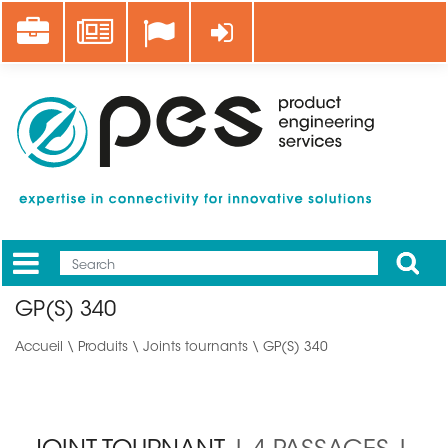
Aller
Career
News
Se connecter
au
contenu
principal
Apply
Mobile
Main
GP(S) 340
menu
Accueil
\
Produits
\
Joints tournants
\ GP(S) 340