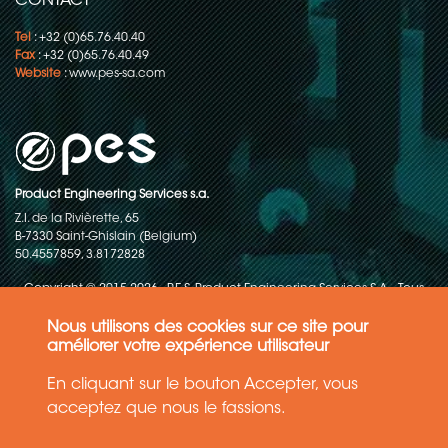
CONTACT
Tel
: +32 (0)65.76.40.40
Fax
: +32 (0)65.76.40.49
Website
:
www.pes-sa.com
Product Engineering Services s.a.
Z.I. de la Rivièrette, 65
B-7330 Saint-Ghislain (Belgium)
50.4557859, 3.8172828
Copyright © 2015-2026 - P.E.S. Product Engineering Services S.A. - Tous
droits réservés
Nous utilisons des cookies sur ce site pour
Politique de protection des données
améliorer votre expérience utilisateur
En cliquant sur le bouton Accepter, vous
Conditions générales de ventes
acceptez que nous le fassions.
Les informations contenues dans ce site web reflètent l'état le plus