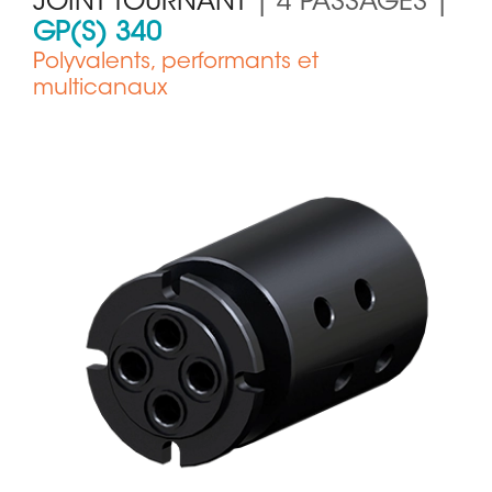
JOINT TOURNANT
| 4 PASSAGES |
GP(S) 340
Polyvalents, performants et
multicanaux